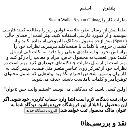
پلتفرم
استیم
نظرات کاربران
Steam Wallet 5 yuan China
لطفا پیش از ارسال نظر، خلاصه قوانین زیر را مطالعه کنید: فارسی
بنویسید و از کیبورد فارسی استفاده کنید. بهتر است از فضای خالی
(Space) بیش‌از‌حدِ معمول، شکلک یا ایموجی استفاده نکنید و از
کشیدن حروف یا کلمات با صفحه‌کلید بپرهیزید. نظرات خود را
براساس تجربه و استفاده‌ی عملی و با دقت به نکات فنی ارسال
کنید؛ بدون تعصب به محصول خاص، مزایا و معایب را بازگو کنید و
بهتر است از ارسال نظرات چندکلمه‌‌ای خودداری کنید. بهتر است در
نظرات خود از تمرکز روی عناصر متغیر مثل قیمت، پرهیز کنید. به
کاربران و سایر اشخاص احترام بگذارید. پیام‌هایی که شامل محتوای
توهین‌آمیز و کلمات نامناسب باشند، حذف می‌شوند.
اولین کسی باشید که دیدگاهی می نویسد “استیم والت چین ۵ یوان”
برای ثبت دیدگاه، لازم است ابتدا وارد حساب کاربری خود شوید. اگر
این محصول را قبلا از این فروشگاه خریده باشید، دیدگاه شما به
عنوان مالک محصول ثبت خواهد شد.
افزودن دیدگاه جدید
نقد و بررسی‌ها
0