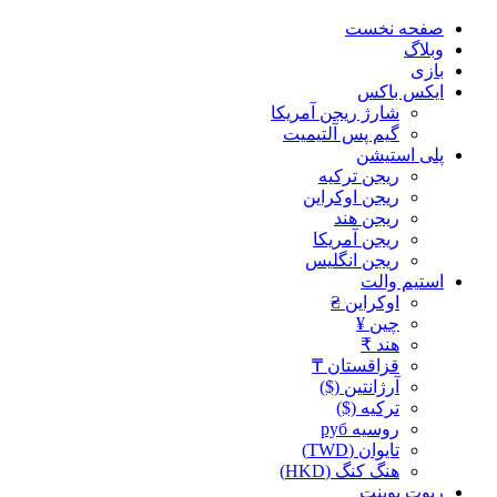
صفحه نخست
وبلاگ
بازی
ایکس باکس
شارژ ریجن آمریکا
گیم پس آلتیمیت
پلی استیشن
ریجن ترکیه
ریجن اوکراین
ریجن هند
ریجن آمریکا
ریجن انگلیس
استیم والت
اوکراین ₴
چین ¥
هند ₹
قزاقستان ₸
آرژانتین ($)
ترکیه ($)
روسیه руб
تایوان (TWD)
هنگ کنگ (HKD)
ریوت پوینت