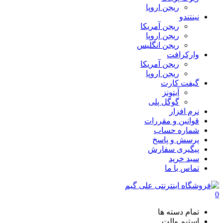
ریجن اروپا
نینتندو
ریجن آمریکا
ریجن اروپا
ریجن انگلیس
وارکرافت
ریجن آمریکا
ریجن اروپا
گیفت کارت
آیتونز
گوگل پلی
نرم افزار
قوانین و مقررات
شماره حساب
پرسش و پاسخ
پیگیری سفارش
سبد خرید
تماس با ما
0
تمام دسته ها
استیم والت