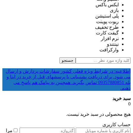
ایکس باکس
بازی
پلی استیشن
ریوت پوینت
طرح تخفیف
گیفت کارت
نرم افزار
نینتندو
وارکرافت
جستجو
اطلاعیه: در شرایط ویژه فعلی کشور سفارشات پردازش و ارسال
می شود. برای دریافت پشتیبانی یا پرسشهای قبل از خرید در ایتا و
بله 09357880851 تماس بگیرید. همچنین به پیامک هم پاسخ می
دهیم.
سبد خرید
0
هیچ محصولی در سبد خرید نیست.
حساب کاربری
مرا