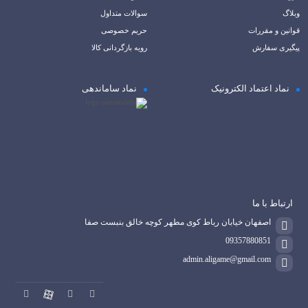
وبلاگ
سوالات متداول
قوانین و مقررات
حریم خصوصی
پیگیری سفارش
رویه بازگردانی کالا
نماد اعتماد الکترونیک
نماد ساماندهی
ارتباط با ما
اصفهان خیابان رباط کوی مطهر کوچه خالق بنبست صفا
09357880851
admin.aligame@gmail.com