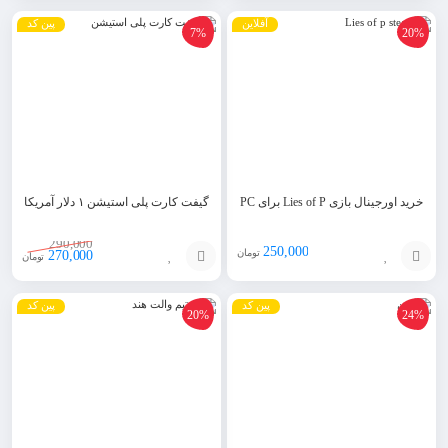
افزودن
افزودن
آفلاین
پین کد
7%
20%
به
به
سبد
سبد
خرید اورجینال بازی Lies of P برای PC
گیفت کارت پلی استیشن ۱ دلار آمریکا
290,000
250,000
تومان
270,000
تومان
انتخاب
افزودن
پین کد
پین کد
20%
24%
گزینه
به
سبد