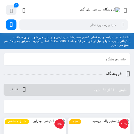
0
اطلاعیه: در شرایط ویژه فعلی کشور سفارشات پردازش و ارسال می شود. برای دریافت
پشتیبانی یا پرسشهای قبل از خرید در ایتا و بله 09357880851 تماس بگیرید. همچنین به پیامک هم
پاسخ می دهیم.
خانه
/ فروشگاه
فروشگاه
فیلـتر
نمایش 1–24 از 154 نتیجه
ویژه
شارژ مستقیم
9%
21%