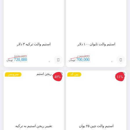
سبد
سبد
استیم والت تایوان ۱۰۰ دلار
استیم والت ترکیه ۳ دلار
800,000
750,000
720,000
700,000
تومان
تومان
افزودن
افزودن
پین کد
سرویس
40%
11%
به
به
سبد
سبد
استیم والت چین ۲۵ یوان
تغییر ریجن استیم به ترکیه