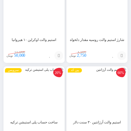
شارژ استیم والت روسیه مقدار دلخواه
استیم والت اوکراین ۱۰ هیروانیا
55,000
3,500
50,000
2,750
تومان
تومان
افزودن
افزودن
پین کد
سرویس
20%
60%
به
به
سبد
سبد
استیم والت آرژانتین ۳۰ سنت دلار
ساخت حساب پلی استیشن ترکیه