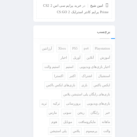
امین شیخ
در
خرید پرایم سی اس 2 CS2
Prime پرایم کانتر استرایک 2 CS:GO
برچسب
Playstation
ps4
PS5
Xbox
آرژانتین
آموزش
آنلاین
آوریل
اخبار
اخبار بازی‌های ویدیویی
استیم
استیم والت
اسنشیال
اشتراک
اکتبر
اکسترا
ایکس باکس
بازی
بازی‌های ایکس باکس
بازی‌های رایگان پلی استیشن پلاس
بازی‌های ویدیویی
بروزرسانی
ترکیه
ترید
خبر
رایگان
ریجن
سونی
مارس
ماهانه
مایکروسافت
موبایل
هوم
والت
پرمیموم
پلاس
پلی استیشن