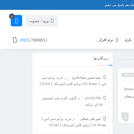
0
ورود / عضویت
بازی
نرم افزار
0935
7880851
دیدگاه ها
 دیدگاه
سیدحسین ضیاءحائری
در
خرید پرایم سی
اس 2 CS2 Prime پرایم کانتر استرایک 2 CS:GO
Stre بازگشت به خیابان‌های خشم با طعم نوستالژی و هیجان مقدمه بازی "Streets of
G در تاریخ ۳۰ آوریل ۲۰۲۰ برای پلتفرم‌های
a12141795
در
گیفت کارت پلی استیشن
۱۵۰۰ لیر ترکیه
امیرعلی جمالی
در
خرید پرایم سی اس 2
CS2 Prime پرایم کانتر استرایک 2 CS:GO