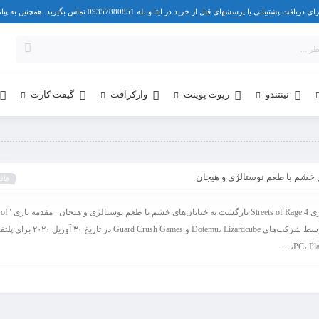
 خرید در ایتا و بله 09357880851 تماس بگیرید. همچنین به پیامک هم پاسخ می دهیم.
نینتندو
ریوت پوینت
وارکرافت
گیفت کارت
فاقد
بررسی بازی ets of Rage 4
Rage 4" توسط شرکت‌های Dotemu، Lizardcube و uard Crush Games
PC، PlayS