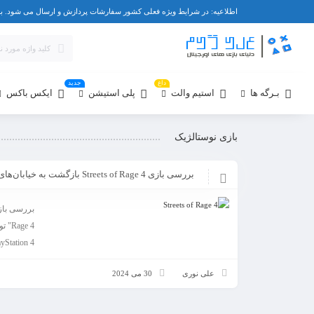
اطلاعیه: در شرایط ویژه فعلی کشور سفارشات پردازش و ارسال می شود. برای دریافت پشتیبانی یا پرسشهای قبل از
داغ
جدید
بـرگه ها
استیم والت
پلی استیشن
ایکس باکس
بازی نوستالژیک
بررسی بازی Streets of Rage 4 بازگشت به خیابان‌های خشم با طعم نوستالژی و هیجان
tation 4، ...
علی نوری
30 می 2024