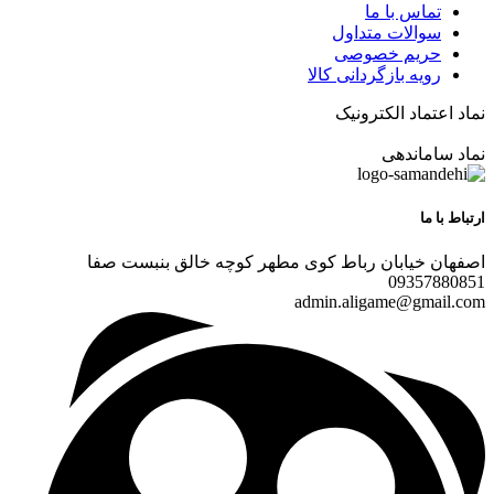
تماس با ما
سوالات متداول
حریم خصوصی
رویه بازگردانی کالا
نماد اعتماد الکترونیک
نماد ساماندهی
ارتباط با ما
اصفهان خیابان رباط کوی مطهر کوچه خالق بنبست صفا
09357880851
admin.aligame@gmail.com