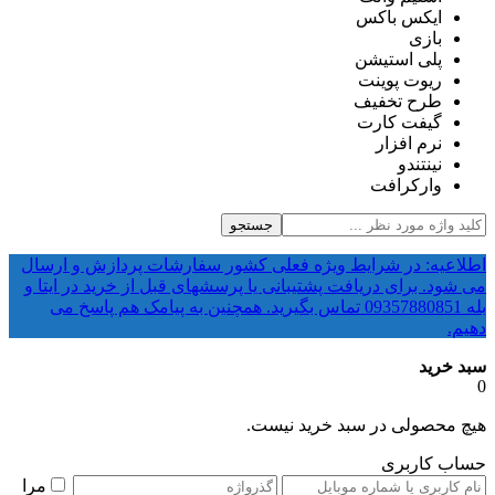
ایکس باکس
بازی
پلی استیشن
ریوت پوینت
طرح تخفیف
گیفت کارت
نرم افزار
نینتندو
وارکرافت
جستجو
اطلاعیه: در شرایط ویژه فعلی کشور سفارشات پردازش و ارسال
می شود. برای دریافت پشتیبانی یا پرسشهای قبل از خرید در ایتا و
بله 09357880851 تماس بگیرید. همچنین به پیامک هم پاسخ می
دهیم.
سبد خرید
0
هیچ محصولی در سبد خرید نیست.
حساب کاربری
مرا