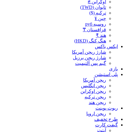
اوکراین ₴
تایوان (TWD)
ترکیه ($)
چین ¥
روسیه руб
قزاقستان ₸
هند ₹
هنگ کنگ (HKD)
ایکس باکس
شارژ ریجن آمریکا
شارژ ریجن برزیل
گیم پس آلتیمیت
بازی
پلی استیشن
ریجن آمریکا
ریجن انگلیس
ریجن اوکراین
ریجن ترکیه
ریجن هند
ریوت پوینت
ریجن اروپا
طرح تخفیف
گیفت کارت
آیتونز