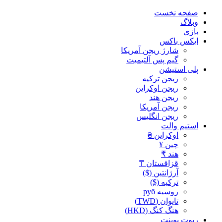
صفحه نخست
وبلاگ
بازی
ایکس باکس
شارژ ریجن آمریکا
گیم پس آلتیمیت
پلی استیشن
ریجن ترکیه
ریجن اوکراین
ریجن هند
ریجن آمریکا
ریجن انگلیس
استیم والت
اوکراین ₴
چین ¥
هند ₹
قزاقستان ₸
آرژانتین ($)
ترکیه ($)
روسیه руб
تایوان (TWD)
هنگ کنگ (HKD)
ریوت پوینت