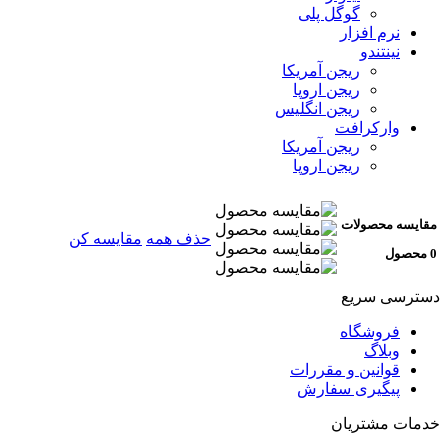
گوگل پلی
نرم افزار
نینتندو
ریجن آمریکا
ریجن اروپا
ریجن انگلیس
وارکرافت
ریجن آمریکا
ریجن اروپا
مقایسه محصولات
حذف همه
مقایسه کن
0 محصول
دسترسی سریع
فروشگاه
وبلاگ
قوانین و مقررات
پیگیری سفارش
خدمات مشتریان