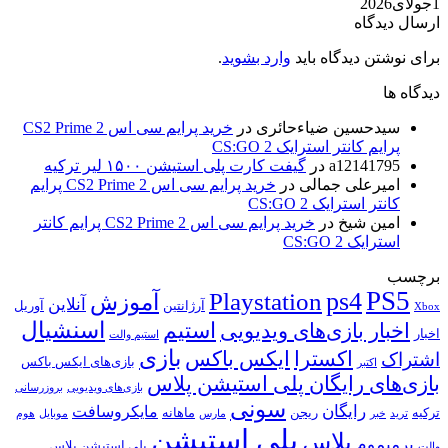
1جولای2026
ارسال دیدگاه
برای نوشتن دیدگاه باید
وارد بشوید
.
دیدگاه ها
سیدحسین ضیاءحائری
در
خرید پرایم سی اس 2 CS2 Prime
پرایم کانتر استرایک 2 CS:GO
a12141795
در
گیفت کارت پلی استیشن ۱۵۰۰ لیر ترکیه
امیرعلی جمالی
در
خرید پرایم سی اس 2 CS2 Prime پرایم
کانتر استرایک 2 CS:GO
امین شیخ
در
خرید پرایم سی اس 2 CS2 Prime پرایم کانتر
استرایک 2 CS:GO
برچسب
PS5
ps4
Playstation
آموزش
آنلاین
آرژانتین
آوریل
Xbox
اسنشیال
استیم
اخبار بازی‌های ویدیویی
اخبار
استیم والت
بازی
ایکس باکس
اکسترا
اشتراک
بازی‌های ایکس باکس
اکتبر
بازی‌های رایگان پلی استیشن پلاس
بازی‌های ویدیویی
بروزرسانی
سونی
رایگان
مایکروسافت
ترکیه
ریجن
ماهانه
ترید
خبر
مارس
موبایل
هوم
پلی استیشن
پلاس
پرمیموم
پلی استیشن پلاس
والت