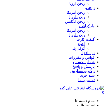
ریجن اروپا
نینتندو
ریجن آمریکا
ریجن اروپا
ریجن انگلیس
وارکرافت
ریجن آمریکا
ریجن اروپا
گیفت کارت
آیتونز
گوگل پلی
نرم افزار
قوانین و مقررات
شماره حساب
پرسش و پاسخ
پیگیری سفارش
سبد خرید
تماس با ما
0
تمام دسته ها
استیم والت