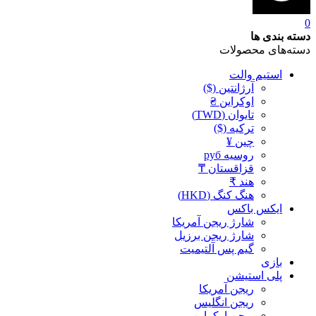
0
دسته بندی ها
دسته‌های محصولات
استیم والت
آرژانتین ($)
اوکراین ₴
تایوان (TWD)
ترکیه ($)
چین ¥
روسیه руб
قزاقستان ₸
هند ₹
هنگ کنگ (HKD)
ایکس باکس
شارژ ریجن آمریکا
شارژ ریجن برزیل
گیم پس آلتیمیت
بازی
پلی استیشن
ریجن آمریکا
ریجن انگلیس
ریجن اوکراین