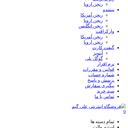
ریجن اروپا
نینتندو
ریجن آمریکا
ریجن اروپا
ریجن انگلیس
وارکرافت
ریجن آمریکا
ریجن اروپا
گیفت کارت
آیتونز
گوگل پلی
نرم افزار
قوانین و مقررات
شماره حساب
پرسش و پاسخ
پیگیری سفارش
سبد خرید
تماس با ما
0
تمام دسته ها
استیم والت