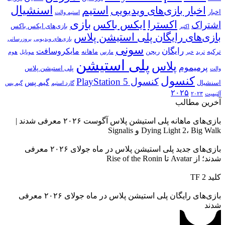
اسنشیال
استیم
اخبار بازی‌های ویدیویی
اخبار
استیم والت
بازی
ایکس باکس
اکسترا
اشتراک
بازی‌های ایکس باکس
اکتبر
بازی‌های رایگان پلی استیشن پلاس
بازی‌های ویدیویی
بروزرسانی
سونی
رایگان
مایکروسافت
ترکیه
ریجن
ماهانه
ترید
خبر
مارس
موبایل
هوم
پلی استیشن
پلاس
پرمیموم
پلی استیشن پلاس
والت
کنسول
کنسول PlayStation 5
گیم پس
اسنشیال
گارد استیم
گیم پس
۲۰۲۵
آلتیمیت
۲۰۲۳
آخرین مطالب
بازی‌های ماهانه پلی استیشن پلاس آگوست ۲۰۲۶ معرفی شدند |
Dying Light 2، Big Walk و Signalis
بازی‌های جدید پلی استیشن پلاس در ماه جولای ۲۰۲۶ معرفی
شدند؛ از Avatar تا Rise of the Ronin
کلید TF 2
بازی‌های رایگان پلی استیشن پلاس در ماه جولای ۲۰۲۶ معرفی
شدند