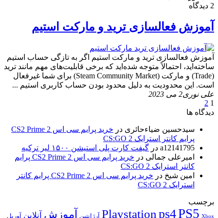
2 دیدگاه
آموزش فعالسازی ترید و مارکت استیم
آموزش فعالسازی ترید و مارکت استیم اگر به تازگی حساب استیم
ساخته‌اید، احتمالاً متوجه شده‌اید که برخی قابلیت‌های مهم مانند ترید
(Trade) و مارکت (Steam Community Market) برای شما غیرفعال
است. این محدودیت به دلیل محدود بودن حساب کاربری استیم ...
علی نوری
2 می 2023
2
1
دیدگاه ها
سیدحسین ضیاءحائری
در
خرید پرایم سی اس 2 CS2 Prime
پرایم کانتر استرایک 2 CS:GO
a12141795
در
گیفت کارت پلی استیشن ۱۵۰۰ لیر ترکیه
امیرعلی جمالی
در
خرید پرایم سی اس 2 CS2 Prime پرایم
کانتر استرایک 2 CS:GO
امین شیخ
در
خرید پرایم سی اس 2 CS2 Prime پرایم کانتر
استرایک 2 CS:GO
برچسب
PS5
ps4
Playstation
آموزش
آنلاین
آرژانتین
آوریل
Xbox