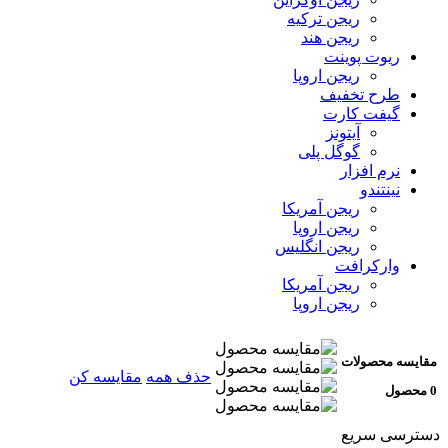
ریجن ترکیه
ریجن هند
ریوت پوینت
ریجن اروپا
طرح تخفیف
گیفت کارت
آیتونز
گوگل پلی
نرم افزار
نینتندو
ریجن آمریکا
ریجن اروپا
ریجن انگلیس
وارکرافت
ریجن آمریکا
ریجن اروپا
مقایسه محصولات
حذف همه
مقایسه کن
0 محصول
دسترسی سریع