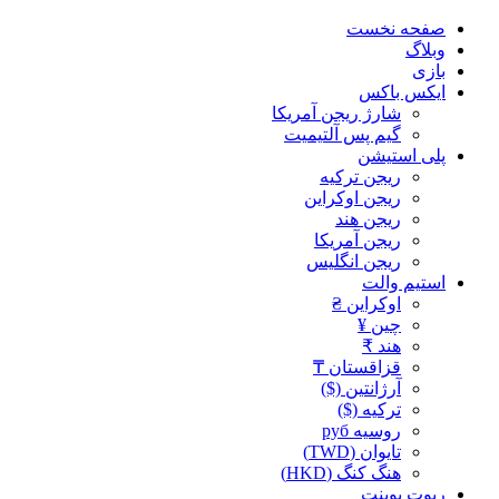
صفحه نخست
وبلاگ
بازی
ایکس باکس
شارژ ریجن آمریکا
گیم پس آلتیمیت
پلی استیشن
ریجن ترکیه
ریجن اوکراین
ریجن هند
ریجن آمریکا
ریجن انگلیس
استیم والت
اوکراین ₴
چین ¥
هند ₹
قزاقستان ₸
آرژانتین ($)
ترکیه ($)
روسیه руб
تایوان (TWD)
هنگ کنگ (HKD)
ریوت پوینت