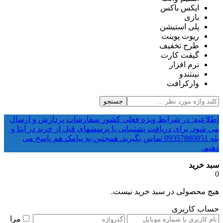
ایکس باکس
بازی
پلی استیشن
ریوت پوینت
طرح تخفیف
گیفت کارت
نرم افزار
نینتندو
وارکرافت
جستجو
اطلاعیه: در شرایط ویژه فعلی کشور سفارشات پردازش و ارسال
می شود. برای دریافت پشتیبانی یا پرسشهای قبل از خرید در ایتا و
بله 09357880851 تماس بگیرید. همچنین به پیامک هم پاسخ می
دهیم.
سبد خرید
0
هیچ محصولی در سبد خرید نیست.
حساب کاربری
مرا