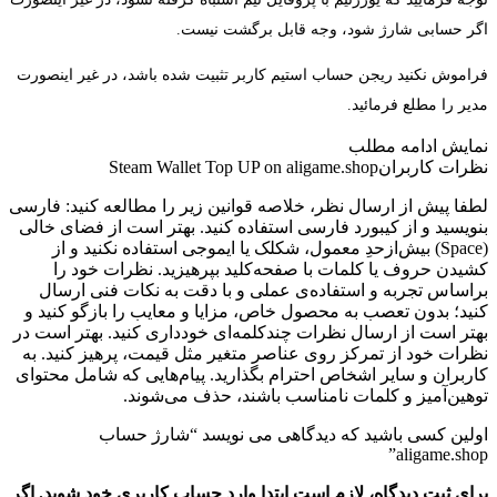
اگر حسابی شارژ شود، وجه قابل برگشت نیست.
فراموش نکنید ریجن حساب استیم کاربر تثبیت شده باشد، در غیر اینصورت
مدیر را مطلع فرمائید.
نمایش
ادامه مطلب
نظرات کاربران
Steam Wallet Top UP on aligame.shop
لطفا پیش از ارسال نظر، خلاصه قوانین زیر را مطالعه کنید: فارسی
بنویسید و از کیبورد فارسی استفاده کنید. بهتر است از فضای خالی
(Space) بیش‌از‌حدِ معمول، شکلک یا ایموجی استفاده نکنید و از
کشیدن حروف یا کلمات با صفحه‌کلید بپرهیزید. نظرات خود را
براساس تجربه و استفاده‌ی عملی و با دقت به نکات فنی ارسال
کنید؛ بدون تعصب به محصول خاص، مزایا و معایب را بازگو کنید و
بهتر است از ارسال نظرات چندکلمه‌‌ای خودداری کنید. بهتر است در
نظرات خود از تمرکز روی عناصر متغیر مثل قیمت، پرهیز کنید. به
کاربران و سایر اشخاص احترام بگذارید. پیام‌هایی که شامل محتوای
توهین‌آمیز و کلمات نامناسب باشند، حذف می‌شوند.
اولین کسی باشید که دیدگاهی می نویسد “شارژ حساب
aligame.shop”
برای ثبت دیدگاه، لازم است ابتدا وارد حساب کاربری خود شوید. اگر