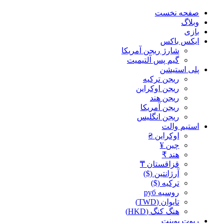
صفحه نخست
وبلاگ
بازی
ایکس باکس
شارژ ریجن آمریکا
گیم پس آلتیمیت
پلی استیشن
ریجن ترکیه
ریجن اوکراین
ریجن هند
ریجن آمریکا
ریجن انگلیس
استیم والت
اوکراین ₴
چین ¥
هند ₹
قزاقستان ₸
آرژانتین ($)
ترکیه ($)
روسیه руб
تایوان (TWD)
هنگ کنگ (HKD)
ریوت پوینت