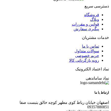
دسترسی سریع
فروشگاه
وبلاگ
قوانین و مقررات
پیگیری سفارش
خدمات مشتریان
تماس با ما
سوالات متداول
حریم خصوصی
رویه بازگردانی کالا
نماد اعتماد الکترونیک
نماد ساماندهی
ارتباط با ما
اصفهان خیابان رباط کوی مطهر کوچه خالق بنبست صفا
09357880851