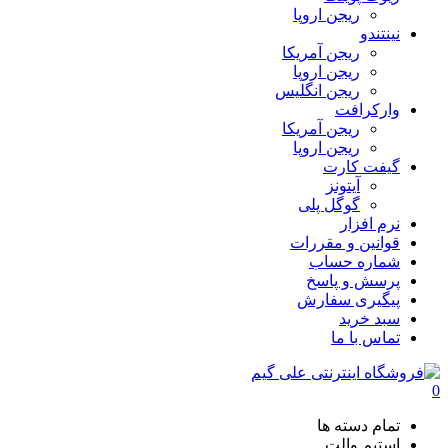
ریجن اروپا
نینتندو
ریجن آمریکا
ریجن اروپا
ریجن انگلیس
وارکرافت
ریجن آمریکا
ریجن اروپا
گیفت کارت
آیتونز
گوگل پلی
نرم افزار
قوانین و مقررات
شماره حساب
پرسش و پاسخ
پیگیری سفارش
سبد خرید
تماس با ما
0
تمام دسته ها
استیم والت