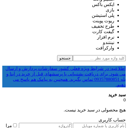
ایکس باکس
بازی
پلی استیشن
ریوت پوینت
طرح تخفیف
گیفت کارت
نرم افزار
نینتندو
وارکرافت
جستجو
اطلاعیه: در شرایط ویژه فعلی کشور سفارشات پردازش و ارسال
می شود. برای دریافت پشتیبانی یا پرسشهای قبل از خرید در ایتا و
بله 09357880851 تماس بگیرید. همچنین به پیامک هم پاسخ می
دهیم.
سبد خرید
0
هیچ محصولی در سبد خرید نیست.
حساب کاربری
مرا