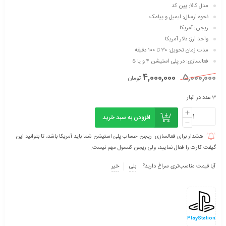
مدل کالا: پین کد
نحوه ارسال: ایمیل و پیامک
ریجن: آمریکا
واحد ارز: دلار آمریکا
مدت زمان تحویل: ۳۰ تا ۱۰۰ دقیقه
فعالسازی: در پلی استیشن ۴ و یا ۵
4,000,000
5,000,000
تومان
3 عدد در انبار
افزودن به سبد خرید
هشدار برای فعالسازی: ریجن حساب پلی استیشن شما باید آمریکا باشد، تا بتوانید این
گیفت کارت را فعال نمایید، ولی ریجن کنسول مهم نیست.
آیا قیمت مناسب‌تری سراغ دارید؟
بلی
خیر
PlayStation