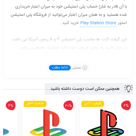
با آن قادر به شارژ حساب پلی استیشن خود به میزان اعتبار خریداری
شده هستید و به همان میزان اعتبار می‌توانید از فروشگاه پلی استیشن
استور
Play Station Store
خرید کنید.
این گیفت کارت ها مناسب پلی استیشن ۴ و ۵ ریجن آمریکا می باشد،
در زمان خرید به ریجن حساب خود دقت فرمایید. همچنین ریجن
کنسول مهم نیست.
پیشنهاد می کنیم برای افزایش امنیت حساب پلی استیشن خود آموزش
نمایش
ادامه مطلب
آن را نیز در
حالت ۲ مرحله‌ای ورود
مطالعه فرمایید.
راهنمای فعالسازی:
همچنین ممکن است دوست داشته باشید…
به استور پلی استیشن مراجعه و آواتار خود را انتخاب کنید.
ظرفیت کامل
ظرفیت کامل
6%
20%
6%
گزینه redeem codes را انتخاب فرمایید.
کد دریافتی از علی گیم را با حروف بزرگ تایپ فرمایید.
گزینه redeem را بزنید.