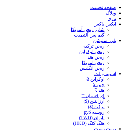
صفحه نخست
وبلاگ
بازی
ایکس باکس
شارژ ریجن آمریکا
گیم پس آلتیمیت
پلی استیشن
ریجن ترکیه
ریجن اوکراین
ریجن هند
ریجن آمریکا
ریجن انگلیس
استیم والت
اوکراین ₴
چین ¥
هند ₹
قزاقستان ₸
آرژانتین ($)
ترکیه ($)
روسیه руб
تایوان (TWD)
هنگ کنگ (HKD)
ریوت پوینت