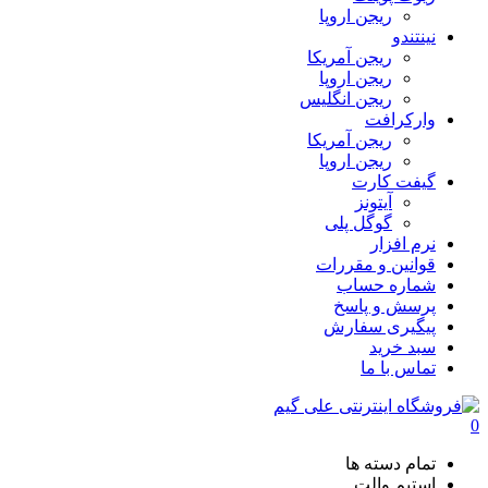
ریجن اروپا
نینتندو
ریجن آمریکا
ریجن اروپا
ریجن انگلیس
وارکرافت
ریجن آمریکا
ریجن اروپا
گیفت کارت
آیتونز
گوگل پلی
نرم افزار
قوانین و مقررات
شماره حساب
پرسش و پاسخ
پیگیری سفارش
سبد خرید
تماس با ما
0
تمام دسته ها
استیم والت