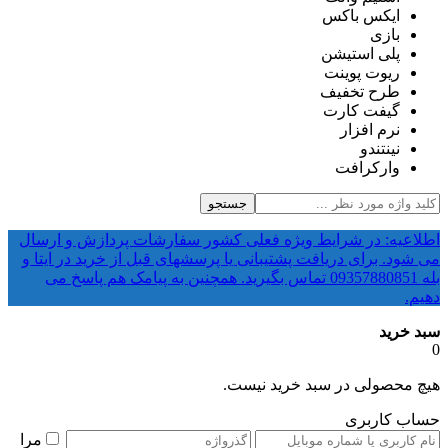
ایکس باکس
بازی
پلی استیشن
ریوت پوینت
طرح تخفیف
گیفت کارت
نرم افزار
نینتندو
وارکرافت
جستجو
اطلاعیه: در شرایط ویژه فعلی کشور سفارشات پردازش و ارسال
می شود. برای دریافت پشتیبانی یا پرسشهای قبل از خرید در ایتا و
بله 09357880851 تماس بگیرید. همچنین به پیامک هم پاسخ می
دهیم.
سبد خرید
0
هیچ محصولی در سبد خرید نیست.
حساب کاربری
مرا