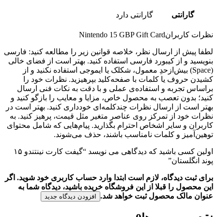
گارانتی
گارانتی دارد
نظرات کاربران
Nintendo 15 GBP Gift Card
لطفا پیش از ارسال نظر، خلاصه قوانین زیر را مطالعه کنید: فارسی
بنویسید و از کیبورد فارسی استفاده کنید. بهتر است از فضای خالی
(Space) بیش‌از‌حدِ معمول، شکلک یا ایموجی استفاده نکنید و از
کشیدن حروف یا کلمات با صفحه‌کلید بپرهیزید. نظرات خود را
براساس تجربه و استفاده‌ی عملی و با دقت به نکات فنی ارسال
کنید؛ بدون تعصب به محصول خاص، مزایا و معایب را بازگو کنید و
بهتر است از ارسال نظرات چندکلمه‌‌ای خودداری کنید. بهتر است در
نظرات خود از تمرکز روی عناصر متغیر مثل قیمت، پرهیز کنید. به
کاربران و سایر اشخاص احترام بگذارید. پیام‌هایی که شامل محتوای
توهین‌آمیز و کلمات نامناسب باشند، حذف می‌شوند.
اولین کسی باشید که دیدگاهی می نویسد “گیفت کارت نینتندو ۱۵
پوند انگلستان”
برای ثبت دیدگاه، لازم است ابتدا وارد حساب کاربری خود شوید. اگر
این محصول را قبلا از این فروشگاه خریده باشید، دیدگاه شما به
عنوان مالک محصول ثبت خواهد شد.
افزودن دیدگاه جدید