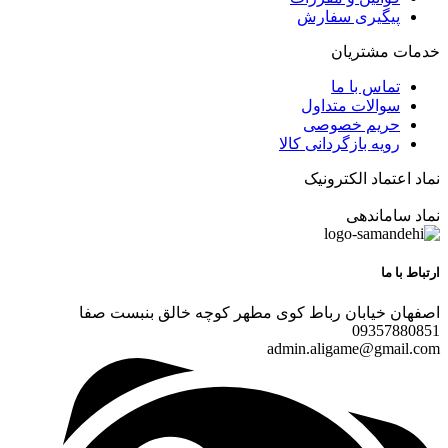
پیگیری سفارش
خدمات مشتریان
تماس با ما
سوالات متداول
حریم خصوصی
رویه بازگردانی کالا
نماد اعتماد الکترونیک
نماد ساماندهی
ارتباط با ما
اصفهان خیابان رباط کوی مطهر کوچه خالق بنبست صفا
09357880851
admin.aligame@gmail.com