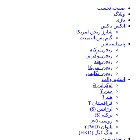
صفحه نخست
وبلاگ
بازی
ایکس باکس
شارژ ریجن آمریکا
گیم پس آلتیمیت
پلی استیشن
ریجن ترکیه
ریجن اوکراین
ریجن هند
ریجن آمریکا
ریجن انگلیس
استیم والت
اوکراین ₴
چین ¥
هند ₹
قزاقستان ₸
آرژانتین ($)
ترکیه ($)
روسیه руб
تایوان (TWD)
هنگ کنگ (HKD)
ریوت پوینت