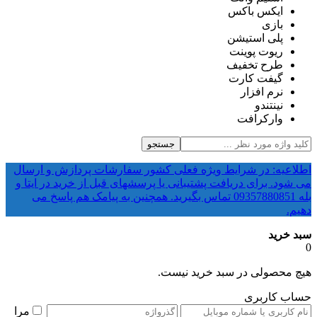
ایکس باکس
بازی
پلی استیشن
ریوت پوینت
طرح تخفیف
گیفت کارت
نرم افزار
نینتندو
وارکرافت
جستجو
اطلاعیه: در شرایط ویژه فعلی کشور سفارشات پردازش و ارسال
می شود. برای دریافت پشتیبانی یا پرسشهای قبل از خرید در ایتا و
بله 09357880851 تماس بگیرید. همچنین به پیامک هم پاسخ می
دهیم.
سبد خرید
0
هیچ محصولی در سبد خرید نیست.
حساب کاربری
مرا