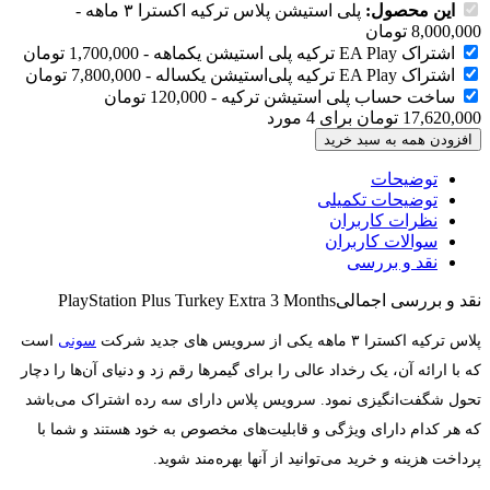
این محصول:
پلی استیشن پلاس ترکیه اکسترا ۳ ماهه
-
8,000,000
تومان
اشتراک EA Play ترکیه پلی استیشن یکماهه
-
1,700,000
تومان
اشتراک EA Play ترکیه پلی‌استیشن یکساله
-
7,800,000
تومان
ساخت حساب پلی استیشن ترکیه
-
120,000
تومان
17,620,000
تومان
برای
4
مورد
افزودن همه به سبد خرید
توضیحات
توضیحات تکمیلی
نظرات کاربران
سوالات کاربران
نقد و بررسی
نقد و بررسی اجمالی
PlayStation Plus Turkey Extra 3 Months
پلاس ترکیه اکسترا ۳ ماهه یکی از سرویس های جدید شرکت
سونی
است
که با ارائه آن، یک رخداد عالی را برای گیمرها رقم زد و دنیای آن‌ها را دچار
تحول شگفت‌انگیزی نمود. سرویس پلاس دارای سه رده اشتراک می‌باشد
که هر کدام دارای ویژگی و قابلیت‌های مخصوص به خود هستند و شما با
پرداخت هزینه و خرید می‌توانید از آنها بهره‌مند شوید.