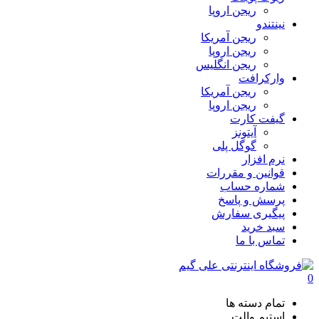
ریجن اروپا
نینتندو
ریجن آمریکا
ریجن اروپا
ریجن انگلیس
وارکرافت
ریجن آمریکا
ریجن اروپا
گیفت کارت
آیتونز
گوگل پلی
نرم افزار
قوانین و مقررات
شماره حساب
پرسش و پاسخ
پیگیری سفارش
سبد خرید
تماس با ما
0
تمام دسته ها
استیم والت