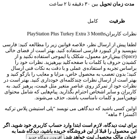
مدت زمان تحویل
بین ۳۰ دقیقه تا ۲ ساعت
ظرفیت
کامل
نظرات کاربران
PlayStation Plus Turkey Extra 3 Months
لطفا پیش از ارسال نظر، خلاصه قوانین زیر را مطالعه کنید: فارسی
بنویسید و از کیبورد فارسی استفاده کنید. بهتر است از فضای خالی
(Space) بیش‌از‌حدِ معمول، شکلک یا ایموجی استفاده نکنید و از
کشیدن حروف یا کلمات با صفحه‌کلید بپرهیزید. نظرات خود را
براساس تجربه و استفاده‌ی عملی و با دقت به نکات فنی ارسال
کنید؛ بدون تعصب به محصول خاص، مزایا و معایب را بازگو کنید و
بهتر است از ارسال نظرات چندکلمه‌‌ای خودداری کنید. بهتر است در
نظرات خود از تمرکز روی عناصر متغیر مثل قیمت، پرهیز کنید. به
کاربران و سایر اشخاص احترام بگذارید. پیام‌هایی که شامل محتوای
توهین‌آمیز و کلمات نامناسب باشند، حذف می‌شوند.
اولین کسی باشید که دیدگاهی می نویسد “پلی استیشن پلاس ترکیه
اکسترا ۳ ماهه”
برای ثبت دیدگاه، لازم است ابتدا وارد حساب کاربری خود شوید. اگر
این محصول را قبلا از این فروشگاه خریده باشید، دیدگاه شما به
عنوان مالک محصول ثبت خواهد شد.
افزودن دیدگاه جدید