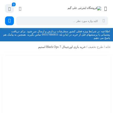
0
اطلاعیه: در شرایط ویژه فعلی کشور سفارشات پردازش و ارسال می شود. برای دریافت
پشتیبانی یا پرسشهای قبل از خرید در ایتا و بله 09357880851 تماس بگیرید. همچنین به پیامک هم
پاسخ می دهیم.
خانه
/
طرح تخفیف
/ خرید بازی اورجینال Black Ops 7 استیم