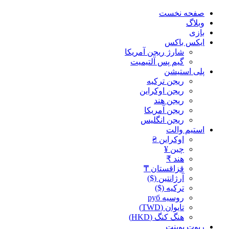
صفحه نخست
وبلاگ
بازی
ایکس باکس
شارژ ریجن آمریکا
گیم پس آلتیمیت
پلی استیشن
ریجن ترکیه
ریجن اوکراین
ریجن هند
ریجن آمریکا
ریجن انگلیس
استیم والت
اوکراین ₴
چین ¥
هند ₹
قزاقستان ₸
آرژانتین ($)
ترکیه ($)
روسیه руб
تایوان (TWD)
هنگ کنگ (HKD)
ریوت پوینت