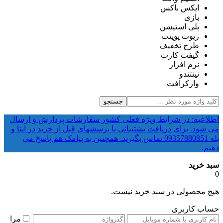
ایکس باکس
بازی
پلی استیشن
ریوت پوینت
طرح تخفیف
گیفت کارت
نرم افزار
نینتندو
وارکرافت
جستجو
اطلاعیه: در شرایط ویژه فعلی کشور سفارشات پردازش و ارسال
می شود. برای دریافت پشتیبانی یا پرسشهای قبل از خرید در ایتا و
بله 09357880851 تماس بگیرید. همچنین به پیامک هم پاسخ می
دهیم.
سبد خرید
0
هیچ محصولی در سبد خرید نیست.
حساب کاربری
مرا