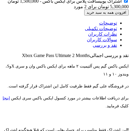
اشتراک یوبیسافت پلاس برای ایکس باکس
-
1,500,000
تومان
5,300,000
تومان
برای
2
مورد
افزودن همه به سبد خرید
توضیحات
توضیحات تکمیلی
نظرات کاربران
سوالات کاربران
نقد و بررسی
نقد و بررسی اجمالی
Xbox Game Pass Ultimate 2 Months
ایکس باکس گیم پس آلتیمیت ۲ ماهه برای ایکس باکس وان و سری XوS،
ویندوز ۱۰ و ۱۱
در فروشگاه علی گیم فقط ظرفیت کامل این اشتراک قرار گرفته است.
برای دریافت اطلاعات بیشتر در مورد کنسول ایکس باکس سری ایکس
اینجا
کلیک فرمایید.
❗️این اشتراک فقط مناسب برای حساب‌هایی است که قبلا هیچگونه اشتراک