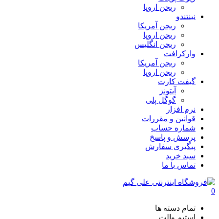
ریجن اروپا
نینتندو
ریجن آمریکا
ریجن اروپا
ریجن انگلیس
وارکرافت
ریجن آمریکا
ریجن اروپا
گیفت کارت
آیتونز
گوگل پلی
نرم افزار
قوانین و مقررات
شماره حساب
پرسش و پاسخ
پیگیری سفارش
سبد خرید
تماس با ما
0
تمام دسته ها
استیم والت