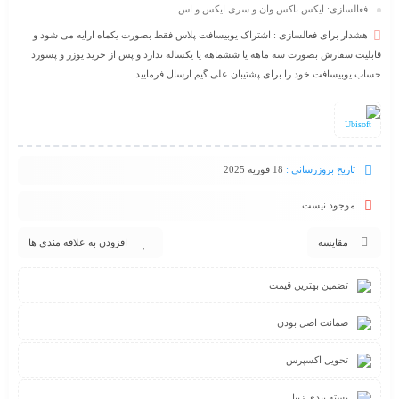
فعالسازی: ایکس باکس وان و سری ایکس و اس
هشدار برای فعالسازی : اشتراک یوبیسافت پلاس فقط بصورت یکماه ارایه می شود و
قابلیت سفارش بصورت سه ماهه یا ششماهه یا یکساله ندارد و پس از خرید یوزر و پسورد
حساب یوبیسافت خود را برای پشتیبان علی گیم ارسال فرمایید.
Ubisoft
تاریخ بروزرسانی :
18 فوریه 2025
موجود نیست
مقایسه
افزودن به علاقه مندی ها
تضمین بهترین قیمت
ضمانت اصل بودن
تحویل اکسپرس
بسته بندی زیبا