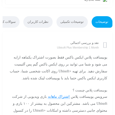
توضیحات
توضیحات تکمیلی
نظرات کاربران
سوالات کارب
نقد و بررسی اجمالی
Ubisoft Plus Membership 1 Month
یوبیسافت پلاس ایکس باکس فقط بصورت اشتراک
یکماهه
ارایه
می شود و شما می توانید بر روی ایکس باکس گیم پس آلتیمیت
سفارش دهید. برای تهیه +Ubisoft روی اکانت شخصی شما، حساب
کاربری ایکس باکس حتما باید با یوبیسافت لینک شده باشد.
یوبیسافت پلاس چیست ؟
سرویس یوبیسافت پلاس
اشتراک ماهانه
بازی ویدیویی از شرکت
Ubisoft می باشد. مشترکین این محصول به بیشتر از ۱۰۰ بازی و
محتوای جانبی دسترسی داشته و امکانات +Ubisoft را در کنسول