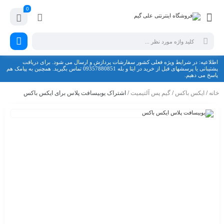
0
اطلاعیه: در شرایط ویژه فعلی کشور سفارشات پردازش و ارسال می شود. برای دریافت
پشتیبانی یا پرسشهای قبل از خرید در ایتا و بله 09357880851 تماس بگیرید. همچنین به پیامک هم
پاسخ می دهیم.
خانه
/
ایکس باکس
/
گیم پس آلتیمیت
/ اشتراک یوبیسافت پلاس برای ایکس باکس