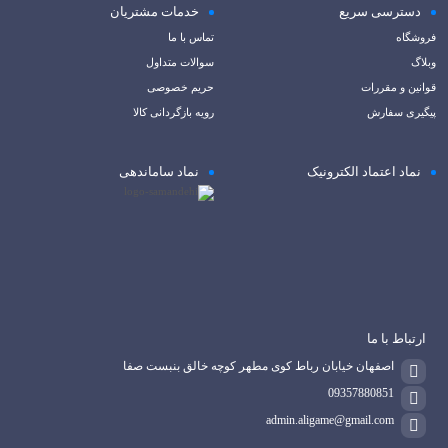
دسترسی سریع
خدمات مشتریان
فروشگاه
تماس با ما
وبلاگ
سوالات متداول
قوانین و مقررات
حریم خصوصی
پیگیری سفارش
رویه بازگردانی کالا
نماد اعتماد الکترونیک
نماد ساماندهی
ارتباط با ما
اصفهان خیابان رباط کوی مطهر کوچه خالق بنبست صفا
09357880851
admin.aligame@gmail.com