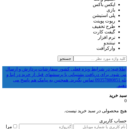
ایکس باکس
بازی
پلی استیشن
ریوت پوینت
طرح تخفیف
گیفت کارت
نرم افزار
نینتندو
وارکرافت
جستجو
اطلاعیه: در شرایط ویژه فعلی کشور سفارشات پردازش و ارسال
می شود. برای دریافت پشتیبانی یا پرسشهای قبل از خرید در ایتا و
بله 09357880851 تماس بگیرید. همچنین به پیامک هم پاسخ می
دهیم.
سبد خرید
0
هیچ محصولی در سبد خرید نیست.
حساب کاربری
مرا