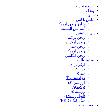
صفحه نخست
وبلاگ
بازی
ایکس باکس
شارژ ریجن آمریکا
گیم پس آلتیمیت
پلی استیشن
ریجن ترکیه
ریجن اوکراین
ریجن هند
ریجن آمریکا
ریجن انگلیس
استیم والت
اوکراین ₴
چین ¥
هند ₹
قزاقستان ₸
آرژانتین ($)
ترکیه ($)
روسیه руб
تایوان (TWD)
هنگ کنگ (HKD)
ریوت پوینت