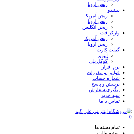
ریجن اروپا
نینتندو
ریجن آمریکا
ریجن اروپا
ریجن انگلیس
وارکرافت
ریجن آمریکا
ریجن اروپا
گیفت کارت
آیتونز
گوگل پلی
نرم افزار
قوانین و مقررات
شماره حساب
پرسش و پاسخ
پیگیری سفارش
سبد خرید
تماس با ما
0
تمام دسته ها
استیم والت