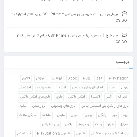
امیرعلی جمالی
در
خرید پرایم سی اس 2 CS2 Prime پرایم کانتر استرایک 2
CS:GO
امین شیخ
در
خرید پرایم سی اس 2 CS2 Prime پرایم کانتر استرایک 2
CS:GO
برچسب
Playstation
ps4
PS5
Xbox
آرژانتین
آموزش
آنلاین
آوریل
اخبار
اخبار بازی‌های ویدیویی
استیم
استیم والت
اسنشیال
اشتراک
اکتبر
اکسترا
ایکس باکس
بازی
بازی‌های ایکس باکس
بازی‌های رایگان پلی استیشن پلاس
بازی‌های ویدیویی
بروزرسانی
ترکیه
ترید
خبر
رایگان
ریجن
سونی
مارس
ماهانه
مایکروسافت
موبایل
هوم
والت
پرمیموم
پلاس
پلی استیشن
پلی استیشن پلاس اسنشیال
کنسول
کنسول PlayStation 5
گارد استیم