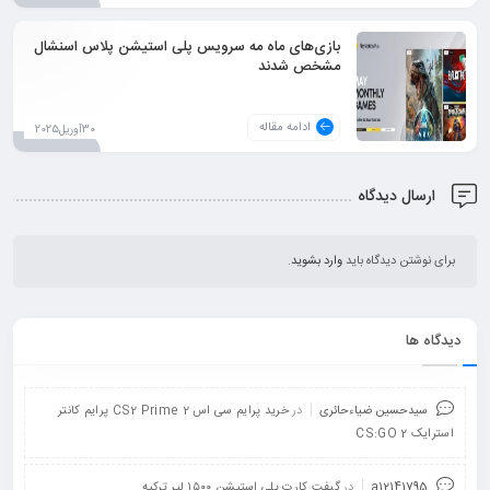
بازی‌های ماه مه سرویس پلی استیشن پلاس اسنشال
مشخص شدند
ادامه مقاله
30آوریل2025
ارسال دیدگاه
برای نوشتن دیدگاه باید
وارد بشوید
.
دیدگاه ها
سیدحسین ضیاءحائری
در
خرید پرایم سی اس 2 CS2 Prime پرایم کانتر
استرایک 2 CS:GO
a12141795
در
گیفت کارت پلی استیشن ۱۵۰۰ لیر ترکیه