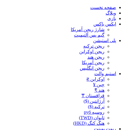
صفحه نخست
وبلاگ
بازی
ایکس باکس
شارژ ریجن آمریکا
گیم پس آلتیمیت
پلی استیشن
ریجن ترکیه
ریجن اوکراین
ریجن هند
ریجن آمریکا
ریجن انگلیس
استیم والت
اوکراین ₴
چین ¥
هند ₹
قزاقستان ₸
آرژانتین ($)
ترکیه ($)
روسیه руб
تایوان (TWD)
هنگ کنگ (HKD)
ریوت پوینت