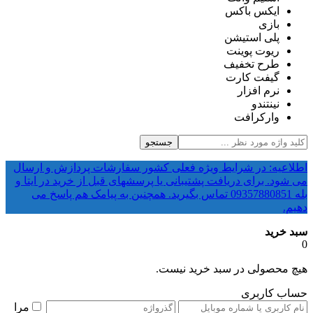
ایکس باکس
بازی
پلی استیشن
ریوت پوینت
طرح تخفیف
گیفت کارت
نرم افزار
نینتندو
وارکرافت
جستجو
اطلاعیه: در شرایط ویژه فعلی کشور سفارشات پردازش و ارسال
می شود. برای دریافت پشتیبانی یا پرسشهای قبل از خرید در ایتا و
بله 09357880851 تماس بگیرید. همچنین به پیامک هم پاسخ می
دهیم.
سبد خرید
0
هیچ محصولی در سبد خرید نیست.
حساب کاربری
مرا