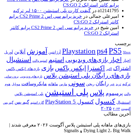
پرایم کانتر استرایک 2 CS:GO
a12141795
در
گیفت کارت پلی استیشن ۱۵۰۰ لیر ترکیه
امیرعلی جمالی
در
خرید پرایم سی اس 2 CS2 Prime پرایم
کانتر استرایک 2 CS:GO
امین شیخ
در
خرید پرایم سی اس 2 CS2 Prime پرایم کانتر
استرایک 2 CS:GO
برچسب
PS5
ps4
Playstation
آموزش
آنلاین
آرژانتین
آوریل
Xbox
اسنشیال
استیم
اخبار بازی‌های ویدیویی
اخبار
استیم والت
بازی
ایکس باکس
اکسترا
اشتراک
بازی‌های ایکس باکس
اکتبر
بازی‌های رایگان پلی استیشن پلاس
بازی‌های ویدیویی
بروزرسانی
سونی
رایگان
مایکروسافت
ترکیه
ریجن
ماهانه
ترید
خبر
مارس
موبایل
هوم
پلی استیشن
پلاس
پرمیموم
پلی استیشن پلاس
والت
کنسول
کنسول PlayStation 5
گیم پس
اسنشیال
گارد استیم
گیم پس
۲۰۲۵
آلتیمیت
۲۰۲۳
آخرین مطالب
بازی‌های ماهانه پلی استیشن پلاس آگوست ۲۰۲۶ معرفی شدند |
Dying Light 2، Big Walk و Signalis