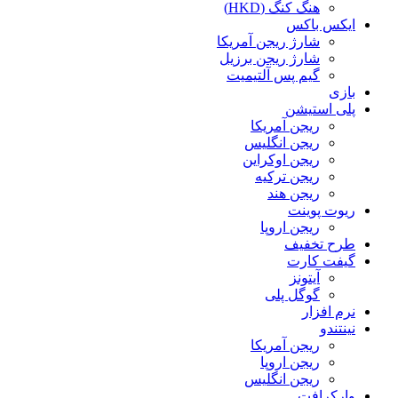
هنگ کنگ (HKD)
ایکس باکس
شارژ ریجن آمریکا
شارژ ریجن برزیل
گیم پس آلتیمیت
بازی
پلی استیشن
ریجن آمریکا
ریجن انگلیس
ریجن اوکراین
ریجن ترکیه
ریجن هند
ریوت پوینت
ریجن اروپا
طرح تخفیف
گیفت کارت
آیتونز
گوگل پلی
نرم افزار
نینتندو
ریجن آمریکا
ریجن اروپا
ریجن انگلیس
وارکرافت