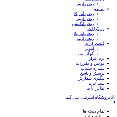
ریجن اروپا
نینتندو
ریجن آمریکا
ریجن اروپا
ریجن انگلیس
وارکرافت
ریجن آمریکا
ریجن اروپا
گیفت کارت
آیتونز
گوگل پلی
نرم افزار
قوانین و مقررات
شماره حساب
پرسش و پاسخ
پیگیری سفارش
سبد خرید
تماس با ما
0
تمام دسته ها
استیم والت