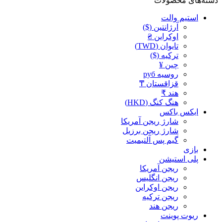
دسته‌های محصولات
استیم والت
آرژانتین ($)
اوکراین ₴
تایوان (TWD)
ترکیه ($)
چین ¥
روسیه руб
قزاقستان ₸
هند ₹
هنگ کنگ (HKD)
ایکس باکس
شارژ ریجن آمریکا
شارژ ریجن برزیل
گیم پس آلتیمیت
بازی
پلی استیشن
ریجن آمریکا
ریجن انگلیس
ریجن اوکراین
ریجن ترکیه
ریجن هند
ریوت پوینت