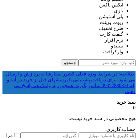
ایکس باکس
بازی
پلی استیشن
ریوت پوینت
طرح تخفیف
گیفت کارت
نرم افزار
نینتندو
وارکرافت
جستجو
اطلاعیه: در شرایط ویژه فعلی کشور سفارشات پردازش و ارسال
می شود. برای دریافت پشتیبانی یا پرسشهای قبل از خرید در ایتا و
بله 09357880851 تماس بگیرید. همچنین به پیامک هم پاسخ می
دهیم.
سبد خرید
0
هیچ محصولی در سبد خرید نیست.
حساب کاربری
مرا