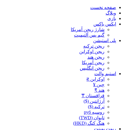
صفحه نخست
وبلاگ
بازی
ایکس باکس
شارژ ریجن آمریکا
گیم پس آلتیمیت
پلی استیشن
ریجن ترکیه
ریجن اوکراین
ریجن هند
ریجن آمریکا
ریجن انگلیس
استیم والت
اوکراین ₴
چین ¥
هند ₹
قزاقستان ₸
آرژانتین ($)
ترکیه ($)
روسیه руб
تایوان (TWD)
هنگ کنگ (HKD)
ریوت پوینت