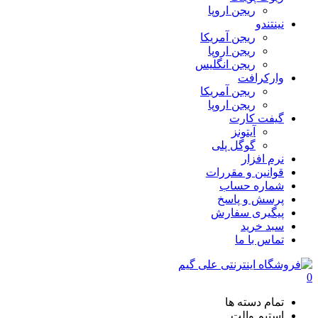
ریجن اروپا
نینتندو
ریجن آمریکا
ریجن اروپا
ریجن انگلیس
وارکرافت
ریجن آمریکا
ریجن اروپا
گیفت کارت
آیتونز
گوگل پلی
نرم افزار
قوانین و مقررات
شماره حساب
پرسش و پاسخ
پیگیری سفارش
سبد خرید
تماس با ما
0
تمام دسته ها
استیم والت