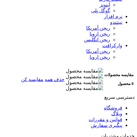
آیتونز
گوگل پلی
نرم افزار
نینتندو
ریجن آمریکا
ریجن اروپا
ریجن انگلیس
وارکرافت
ریجن آمریکا
ریجن اروپا
مقایسه محصولات
حذف همه
مقایسه کن
0 محصول
دسترسی سریع
فروشگاه
وبلاگ
قوانین و مقررات
پیگیری سفارش
خدمات مشتریان