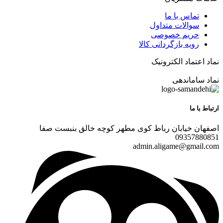
تماس با ما
سوالات متداول
حریم خصوصی
رویه بازگردانی کالا
نماد اعتماد الکترونیک
نماد ساماندهی
ارتباط با ما
اصفهان خیابان رباط کوی مطهر کوچه خالق بنبست صفا
09357880851
admin.aligame@gmail.com