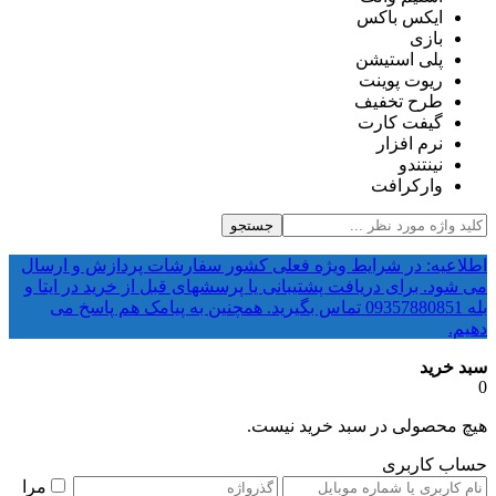
ایکس باکس
بازی
پلی استیشن
ریوت پوینت
طرح تخفیف
گیفت کارت
نرم افزار
نینتندو
وارکرافت
جستجو
اطلاعیه: در شرایط ویژه فعلی کشور سفارشات پردازش و ارسال
می شود. برای دریافت پشتیبانی یا پرسشهای قبل از خرید در ایتا و
بله 09357880851 تماس بگیرید. همچنین به پیامک هم پاسخ می
دهیم.
سبد خرید
0
هیچ محصولی در سبد خرید نیست.
حساب کاربری
مرا