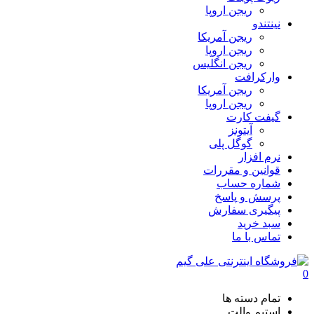
ریجن اروپا
نینتندو
ریجن آمریکا
ریجن اروپا
ریجن انگلیس
وارکرافت
ریجن آمریکا
ریجن اروپا
گیفت کارت
آیتونز
گوگل پلی
نرم افزار
قوانین و مقررات
شماره حساب
پرسش و پاسخ
پیگیری سفارش
سبد خرید
تماس با ما
0
تمام دسته ها
استیم والت