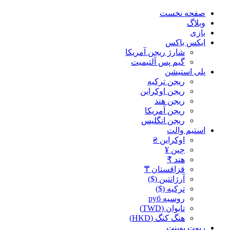
صفحه نخست
وبلاگ
بازی
ایکس باکس
شارژ ریجن آمریکا
گیم پس آلتیمیت
پلی استیشن
ریجن ترکیه
ریجن اوکراین
ریجن هند
ریجن آمریکا
ریجن انگلیس
استیم والت
اوکراین ₴
چین ¥
هند ₹
قزاقستان ₸
آرژانتین ($)
ترکیه ($)
روسیه руб
تایوان (TWD)
هنگ کنگ (HKD)
ریوت پوینت