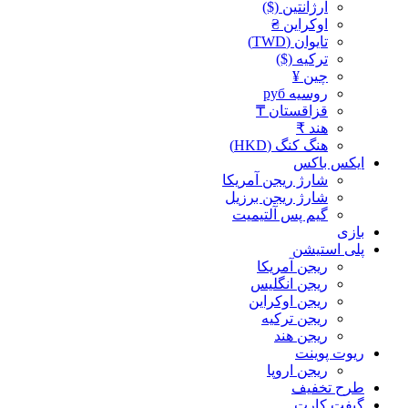
آرژانتین ($)
اوکراین ₴
تایوان (TWD)
ترکیه ($)
چین ¥
روسیه руб
قزاقستان ₸
هند ₹
هنگ کنگ (HKD)
ایکس باکس
شارژ ریجن آمریکا
شارژ ریجن برزیل
گیم پس آلتیمیت
بازی
پلی استیشن
ریجن آمریکا
ریجن انگلیس
ریجن اوکراین
ریجن ترکیه
ریجن هند
ریوت پوینت
ریجن اروپا
طرح تخفیف
گیفت کارت