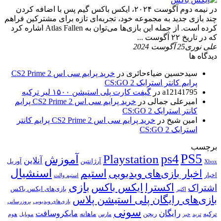
در نیمه دوم آگوست ۲۰۲۴، ایکس باکس گیم پس با اضافه کردن
چند بازی جدید به مجموعه خود، تجربه‌ای تازه برای مشترکین فراهم
کرده است. از جمله این بازی‌ها می‌توان به Atlas Fallen اشاره کرد
که در تاریخ ۲۲ آگوست ...
علی نوری
25 آگوست 2024
دیدگاه ها
سیدحسین ضیاءحائری
در
خرید پرایم سی اس 2 CS2 Prime
پرایم کانتر استرایک 2 CS:GO
a12141795
در
گیفت کارت پلی استیشن ۱۵۰۰ لیر ترکیه
امیرعلی جمالی
در
خرید پرایم سی اس 2 CS2 Prime پرایم
کانتر استرایک 2 CS:GO
امین شیخ
در
خرید پرایم سی اس 2 CS2 Prime پرایم کانتر
استرایک 2 CS:GO
برچسب
PS5
ps4
Playstation
آموزش
آنلاین
آرژانتین
آوریل
Xbox
اسنشیال
استیم
اخبار بازی‌های ویدیویی
اخبار
استیم والت
بازی
ایکس باکس
اکسترا
اشتراک
بازی‌های ایکس باکس
اکتبر
بازی‌های رایگان پلی استیشن پلاس
بازی‌های ویدیویی
بروزرسانی
سونی
رایگان
مایکروسافت
ترکیه
ریجن
ماهانه
ترید
خبر
مارس
موبایل
هوم