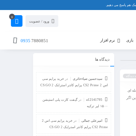
0
ورود / عضویت
بازی
نرم افزار
0935
7880851
دیدگاه ها
 دیدگاه
سیدحسین ضیاءحائری
در
خرید پرایم سی
اس 2 CS2 Prime پرایم کانتر استرایک 2 CS:GO
له ای
نابراین اگر
a12141795
در
گیفت کارت پلی استیشن
۱۵۰۰ لیر ترکیه
امیرعلی جمالی
در
خرید پرایم سی اس 2
CS2 Prime پرایم کانتر استرایک 2 CS:GO