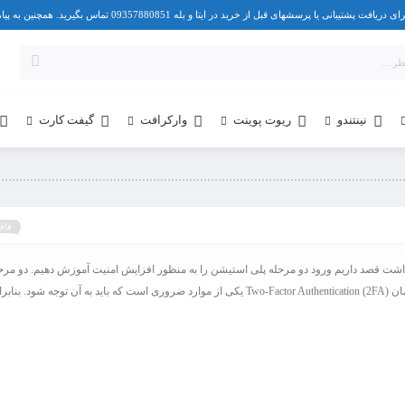
 خرید در ایتا و بله 09357880851 تماس بگیرید. همچنین به پیامک هم پاسخ می دهیم.
نینتندو
ریوت پوینت
وارکرافت
گیفت کارت
فاقد
داشت قصد داریم ورود دو مرحله پلی استیشن را به منظور افزایش امنیت آموزش دهیم. دو مرح
کردم یا همان Two-Factor Authentication (2FA) یکی از موارد ضروری است که باید به آن توجه شود. ب