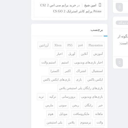
امین شیخ
در
خرید پرایم سی اس 2 CS2
Prime پرایم کانتر استرایک 2 CS:GO
 دیدگاه
برچسب
ونه از
 است:
Playstation
ps4
PS5
Xbox
آرژانتین
آموزش
آنلاین
آوریل
اخبار
اخبار بازی‌های ویدیویی
استیم
استیم والت
اسنشیال
اشتراک
اکتبر
اکسترا
ایکس باکس
بازی
بازی‌های ایکس باکس
بازی‌های رایگان پلی استیشن پلاس
بازی‌های ویدیویی
بروزرسانی
ترکیه
ترید
خبر
رایگان
ریجن
سونی
مارس
ماهانه
مایکروسافت
موبایل
هوم
والت
پرمیموم
پلاس
پلی استیشن