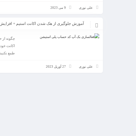
علی نوری
9 می 2023
آموزش جلوگیری از هک شدن اکانت استیم + افزایش امنیت uard
چگونه از ح
اکانت خود 
طمع نکنید! 
علی نوری
27 آوریل 2023