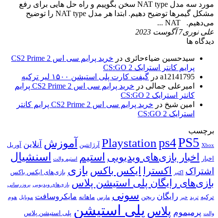
مورد سه مدل NAT type سخن بگوییم و راه حل هایی برای رفع
مشکل گیمرها توضیح دهیم. ابتدا هر مدل NAT type را توضیح
می‌دهیم. NAT ...
علی نوری
7 آگوست 2023
دیدگاه ها
سیدحسین ضیاءحائری
در
خرید پرایم سی اس 2 CS2 Prime
پرایم کانتر استرایک 2 CS:GO
a12141795
در
گیفت کارت پلی استیشن ۱۵۰۰ لیر ترکیه
امیرعلی جمالی
در
خرید پرایم سی اس 2 CS2 Prime پرایم
کانتر استرایک 2 CS:GO
امین شیخ
در
خرید پرایم سی اس 2 CS2 Prime پرایم کانتر
استرایک 2 CS:GO
برچسب
PS5
ps4
Playstation
آموزش
آنلاین
آرژانتین
آوریل
Xbox
اسنشیال
استیم
اخبار بازی‌های ویدیویی
اخبار
استیم والت
بازی
ایکس باکس
اکسترا
اشتراک
بازی‌های ایکس باکس
اکتبر
بازی‌های رایگان پلی استیشن پلاس
بازی‌های ویدیویی
بروزرسانی
سونی
رایگان
مایکروسافت
ترکیه
ریجن
ماهانه
ترید
خبر
مارس
موبایل
هوم
پلی استیشن
پلاس
پرمیموم
پلی استیشن پلاس
والت