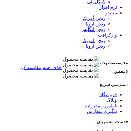
گوگل پلی
نرم افزار
نینتندو
ریجن آمریکا
ریجن اروپا
ریجن انگلیس
وارکرافت
ریجن آمریکا
ریجن اروپا
مقایسه محصولات
حذف همه
مقایسه کن
0 محصول
دسترسی سریع
فروشگاه
وبلاگ
قوانین و مقررات
پیگیری سفارش
خدمات مشتریان