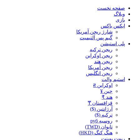
صفحه نخست
وبلاگ
بازی
ایکس باکس
شارژ ریجن آمریکا
گیم پس آلتیمیت
پلی استیشن
ریجن ترکیه
ریجن اوکراین
ریجن هند
ریجن آمریکا
ریجن انگلیس
استیم والت
اوکراین ₴
چین ¥
هند ₹
قزاقستان ₸
آرژانتین ($)
ترکیه ($)
روسیه руб
تایوان (TWD)
هنگ کنگ (HKD)
ریوت پوینت