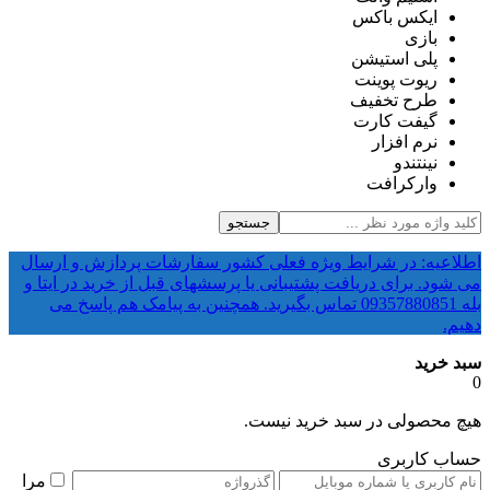
ایکس باکس
بازی
پلی استیشن
ریوت پوینت
طرح تخفیف
گیفت کارت
نرم افزار
نینتندو
وارکرافت
جستجو
اطلاعیه: در شرایط ویژه فعلی کشور سفارشات پردازش و ارسال
می شود. برای دریافت پشتیبانی یا پرسشهای قبل از خرید در ایتا و
بله 09357880851 تماس بگیرید. همچنین به پیامک هم پاسخ می
دهیم.
سبد خرید
0
هیچ محصولی در سبد خرید نیست.
حساب کاربری
مرا