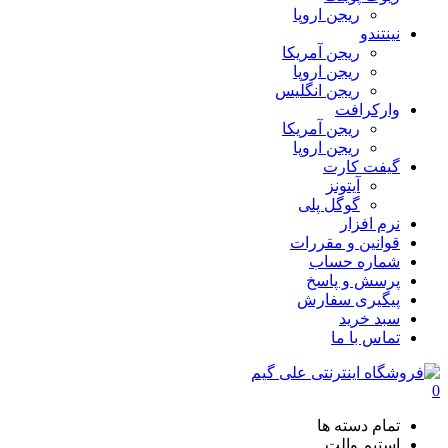
ریجن اروپا
نینتندو
ریجن آمریکا
ریجن اروپا
ریجن انگلیس
وارکرافت
ریجن آمریکا
ریجن اروپا
گیفت کارت
آیتونز
گوگل پلی
نرم افزار
قوانین و مقررات
شماره حساب
پرسش و پاسخ
پیگیری سفارش
سبد خرید
تماس با ما
0
تمام دسته ها
استیم والت