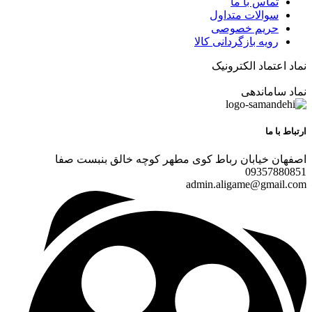
تماس با ما
سوالات متداول
حریم خصوصی
رویه بازگردانی کالا
نماد اعتماد الکترونیک
نماد ساماندهی
ارتباط با ما
اصفهان خیابان رباط کوی مطهر کوچه خالق بنبست صفا
09357880851
admin.aligame@gmail.com