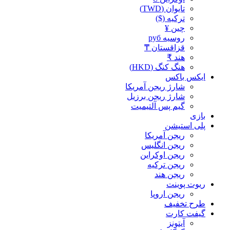
تایوان (TWD)
ترکیه ($)
چین ¥
روسیه руб
قزاقستان ₸
هند ₹
هنگ کنگ (HKD)
ایکس باکس
شارژ ریجن آمریکا
شارژ ریجن برزیل
گیم پس آلتیمیت
بازی
پلی استیشن
ریجن آمریکا
ریجن انگلیس
ریجن اوکراین
ریجن ترکیه
ریجن هند
ریوت پوینت
ریجن اروپا
طرح تخفیف
گیفت کارت
آیتونز