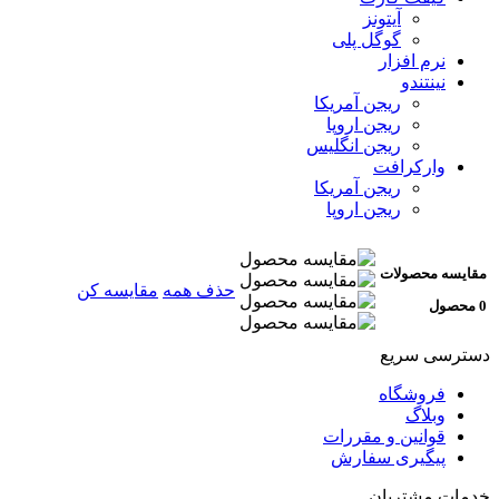
آیتونز
گوگل پلی
نرم افزار
نینتندو
ریجن آمریکا
ریجن اروپا
ریجن انگلیس
وارکرافت
ریجن آمریکا
ریجن اروپا
مقایسه محصولات
حذف همه
مقایسه کن
0 محصول
دسترسی سریع
فروشگاه
وبلاگ
قوانین و مقررات
پیگیری سفارش
خدمات مشتریان