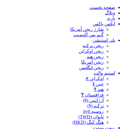
صفحه نخست
وبلاگ
بازی
ایکس باکس
شارژ ریجن آمریکا
گیم پس آلتیمیت
پلی استیشن
ریجن ترکیه
ریجن اوکراین
ریجن هند
ریجن آمریکا
ریجن انگلیس
استیم والت
اوکراین ₴
چین ¥
هند ₹
قزاقستان ₸
آرژانتین ($)
ترکیه ($)
روسیه руб
تایوان (TWD)
هنگ کنگ (HKD)
ریوت پوینت