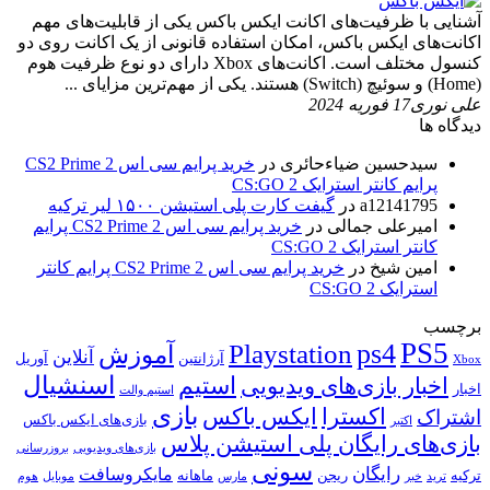
آشنایی با ظرفیت‌های اکانت ایکس باکس یکی از قابلیت‌های مهم
اکانت‌های ایکس باکس، امکان استفاده قانونی از یک اکانت روی دو
کنسول مختلف است. اکانت‌های Xbox دارای دو نوع ظرفیت هوم
(Home) و سوئیچ (Switch) هستند. یکی از مهم‌ترین مزایای ...
علی نوری
17 فوریه 2024
دیدگاه ها
سیدحسین ضیاءحائری
در
خرید پرایم سی اس 2 CS2 Prime
پرایم کانتر استرایک 2 CS:GO
a12141795
در
گیفت کارت پلی استیشن ۱۵۰۰ لیر ترکیه
امیرعلی جمالی
در
خرید پرایم سی اس 2 CS2 Prime پرایم
کانتر استرایک 2 CS:GO
امین شیخ
در
خرید پرایم سی اس 2 CS2 Prime پرایم کانتر
استرایک 2 CS:GO
برچسب
PS5
ps4
Playstation
آموزش
آنلاین
آرژانتین
آوریل
Xbox
اسنشیال
استیم
اخبار بازی‌های ویدیویی
اخبار
استیم والت
بازی
ایکس باکس
اکسترا
اشتراک
بازی‌های ایکس باکس
اکتبر
بازی‌های رایگان پلی استیشن پلاس
بازی‌های ویدیویی
بروزرسانی
سونی
رایگان
مایکروسافت
ترکیه
ریجن
ماهانه
ترید
خبر
مارس
موبایل
هوم