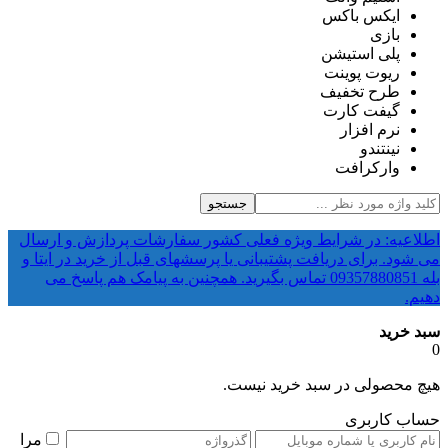
ایکس باکس
بازی
پلی استیشن
ریوت پوینت
طرح تخفیف
گیفت کارت
نرم افزار
نینتندو
وارکرافت
جستجو
اطلاعیه: در شرایط ویژه فعلی کشور سفارشات پردازش و ارسال
می شود. برای دریافت پشتیبانی یا پرسشهای قبل از خرید در ایتا و
بله 09357880851 تماس بگیرید. همچنین به پیامک هم پاسخ می
دهیم.
سبد خرید
0
هیچ محصولی در سبد خرید نیست.
حساب کاربری
مرا