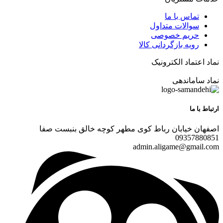
تماس با ما
سوالات متداول
حریم خصوصی
رویه بازگردانی کالا
نماد اعتماد الکترونیک
نماد ساماندهی
ارتباط با ما
اصفهان خیابان رباط کوی مطهر کوچه خالق بنبست صفا
09357880851
admin.aligame@gmail.com