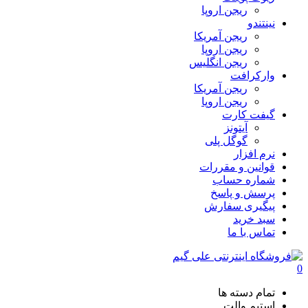
ریجن اروپا
نینتندو
ریجن آمریکا
ریجن اروپا
ریجن انگلیس
وارکرافت
ریجن آمریکا
ریجن اروپا
گیفت کارت
آیتونز
گوگل پلی
نرم افزار
قوانین و مقررات
شماره حساب
پرسش و پاسخ
پیگیری سفارش
سبد خرید
تماس با ما
0
تمام دسته ها
استیم والت