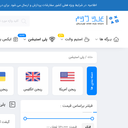
اطلاعیه: در شرایط ویژه فعلی کشور سفارشات پردازش و ارسال می شود. برای دریافت پشتیبانی یا پرسشهای قبل از خرید 
داغ
جدید
بـرگه ها
استیم والت
پلی استیشن
ایکس ب
خانه
/ پلی استیشن
ریجن آمریکا
ریجن انگلیس
ریجن 
پلی
فیلتر براساس قیمت :
گیفت کا
فیلتر
قیمت:
120,000 تومان
—