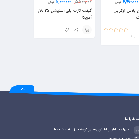
5,000,000
4,990,000
5,500,000
تومان
تومان
 پلاس اوکراین
گیفت کارت پلی استیشن ۲۵ دلار
آمریکا
امتیاز
5.00
از
افزودن
5
به
سبد
تباط با ما
اصفهان خیابان رباط کوی مطهر کوچه خالق بنبست صفا