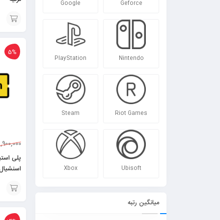
Google
Geforce
افزودن
به
5%
PlayStation
Nintendo
سبد
Steam
Riot Games
1,900,000
پلی است
اسنشیال
Xbox
Ubisoft
افزودن
میانگین رتبه
به