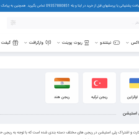
در ایتا و بله 09357880851 تماس بگیرید. همچنین به پیامک هم پاسخ می دهیم.
اکس
نینتندو
ریوت پوینت
وارکرافت
گیفت ک
اوکراین
ریجن ترکیه
ریجن هند
 استیشن
رت و اشتراک پلی استیشن در ریجن های مختلف دسته بندی شده است که با توجه به ریجن حساب PSN انتخاب نم