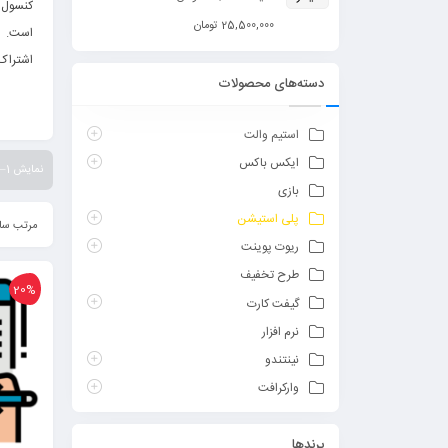
25,500,000 تومان
است.
اشتراک 
دسته‌های محصولات
پیشنهاد می‌کن
پیشنهاد 
استیم والت
ایکس باکس
نمایش 1–24 از 47 نتیجه
بازی
پلی استیشن
مرتب سا
ریوت پوینت
طرح تخفیف
20%
گیفت کارت
نرم افزار
نینتندو
وارکرافت
برندها