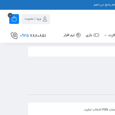
0
ورود / عضویت
بازی
نرم افزار
0935
7880851
ارت
ایید.