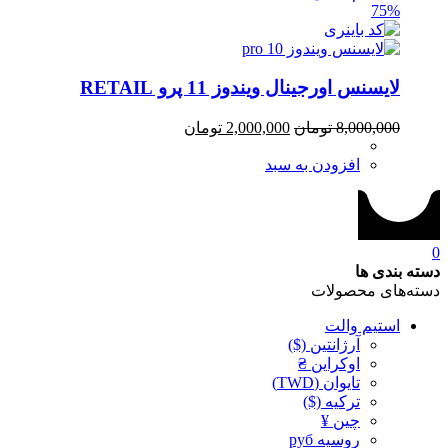
75%
لایسنس اورجینال ویندوز 11 پرو RETAIL
8,000,000
تومان
2,000,000
تومان
افزودن به سبد
0
دسته بندی ها
دسته‌های محصولات
استیم والت
آرژانتین ($)
اوکراین ₴
تایوان (TWD)
ترکیه ($)
چین ¥
روسیه руб