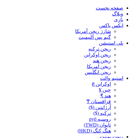
صفحه نخست
وبلاگ
بازی
ایکس باکس
شارژ ریجن آمریکا
گیم پس آلتیمیت
پلی استیشن
ریجن ترکیه
ریجن اوکراین
ریجن هند
ریجن آمریکا
ریجن انگلیس
استیم والت
اوکراین ₴
چین ¥
هند ₹
قزاقستان ₸
آرژانتین ($)
ترکیه ($)
روسیه руб
تایوان (TWD)
هنگ کنگ (HKD)
ریوت پوینت