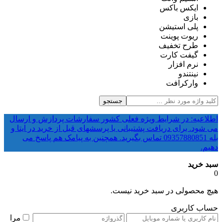
ایکس باکس
بازی
پلی استیشن
ریوت پوینت
طرح تخفیف
گیفت کارت
نرم افزار
نینتندو
وارکرافت
جستجو
اطلاعیه: در شرایط ویژه فعلی کشور سفارشات پردازش و ارسال
می شود. برای دریافت پشتیبانی یا پرسشهای قبل از خرید در ایتا و
بله 09357880851 تماس بگیرید. همچنین به پیامک هم پاسخ می
دهیم.
سبد خرید
0
هیچ محصولی در سبد خرید نیست.
حساب کاربری
مرا