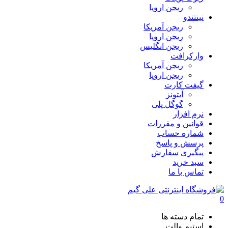
ریجن اروپا
نینتندو
ریجن آمریکا
ریجن اروپا
ریجن انگلیس
وارکرافت
ریجن آمریکا
ریجن اروپا
گیفت کارت
آیتونز
گوگل پلی
نرم افزار
قوانین و مقررات
شماره حساب
پرسش و پاسخ
پیگیری سفارش
سبد خرید
تماس با ما
0
تمام دسته ها
استیم والت