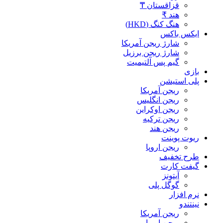
قزاقستان ₸
هند ₹
هنگ کنگ (HKD)
ایکس باکس
شارژ ریجن آمریکا
شارژ ریجن برزیل
گیم پس آلتیمیت
بازی
پلی استیشن
ریجن آمریکا
ریجن انگلیس
ریجن اوکراین
ریجن ترکیه
ریجن هند
ریوت پوینت
ریجن اروپا
طرح تخفیف
گیفت کارت
آیتونز
گوگل پلی
نرم افزار
نینتندو
ریجن آمریکا
ریجن اروپا