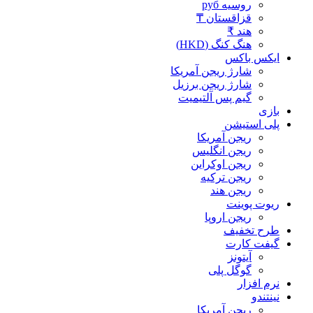
روسیه руб
قزاقستان ₸
هند ₹
هنگ کنگ (HKD)
ایکس باکس
شارژ ریجن آمریکا
شارژ ریجن برزیل
گیم پس آلتیمیت
بازی
پلی استیشن
ریجن آمریکا
ریجن انگلیس
ریجن اوکراین
ریجن ترکیه
ریجن هند
ریوت پوینت
ریجن اروپا
طرح تخفیف
گیفت کارت
آیتونز
گوگل پلی
نرم افزار
نینتندو
ریجن آمریکا