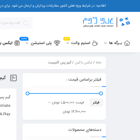
اطلاعیه: در شرایط ویژه فعلی کشور سفارشات پردازش و ارسال می شود. برای دریافت پشتیبانی یا پرسشهای قبل از خرید 
داغ
جدید
بـرگه ها
استیم والت
پلی استیشن
ایکس ب
خانه
/
ایکس باکس
/ گیم پس آلتیمیت
گیم
فیلتر براساس قیمت :
گیم پس
فیلتر
قیمت:
1,500,000 تومان
—
16,900,000 تومان
EA Play را هم شامل می
دسته‌های محصولات
نکاتی که باید د
همه اشتراک‌ها