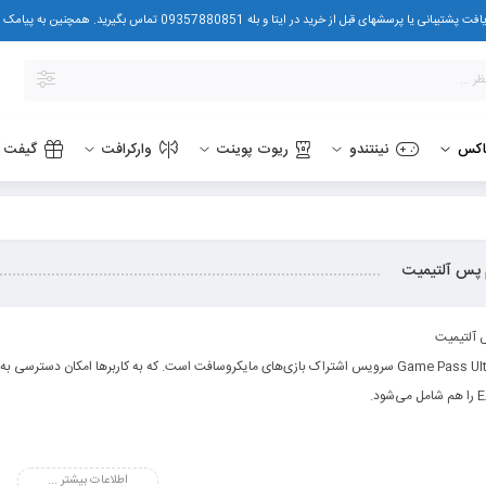
در ایتا و بله 09357880851 تماس بگیرید. همچنین به پیامک هم پاسخ می دهیم.
اکس
نینتندو
ریوت پوینت
وارکرافت
گیفت ک
 پس آلتیمیت
 آلتیمیت
‌شود.
رباره Game Pass Ultimate بدانید
اطلاعات بیشتر ...
 Ultimate هستند.