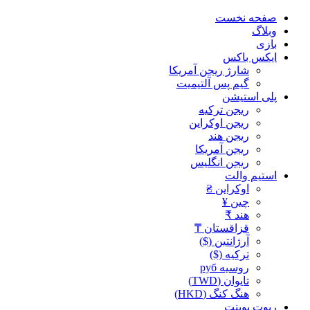
صفحه نخست
وبلاگ
بازی
ایکس باکس
شارژ ریجن آمریکا
گیم پس آلتیمیت
پلی استیشن
ریجن ترکیه
ریجن اوکراین
ریجن هند
ریجن آمریکا
ریجن انگلیس
استیم والت
اوکراین ₴
چین ¥
هند ₹
قزاقستان ₸
آرژانتین ($)
ترکیه ($)
روسیه руб
تایوان (TWD)
هنگ کنگ (HKD)
ریوت پوینت