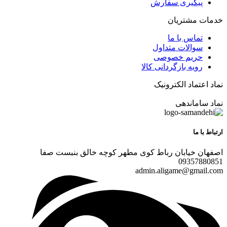
پیگیری سفارش
خدمات مشتریان
تماس با ما
سوالات متداول
حریم خصوصی
رویه بازگردانی کالا
نماد اعتماد الکترونیک
نماد ساماندهی
ارتباط با ما
اصفهان خیابان رباط کوی مطهر کوچه خالق بنبست صفا
09357880851
admin.aligame@gmail.com