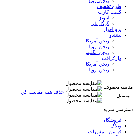
ریجن اروپا
طرح تخفیف
گیفت کارت
آیتونز
گوگل پلی
نرم افزار
نینتندو
ریجن آمریکا
ریجن اروپا
ریجن انگلیس
وارکرافت
ریجن آمریکا
ریجن اروپا
مقایسه محصولات
حذف همه
مقایسه کن
0 محصول
دسترسی سریع
فروشگاه
وبلاگ
قوانین و مقررات