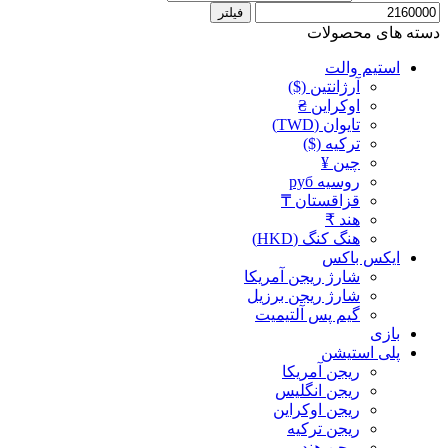
فیلتر
دسته های محصولات
استیم والت
آرژانتین ($)
اوکراین ₴
تایوان (TWD)
ترکیه ($)
چین ¥
روسیه руб
قزاقستان ₸
هند ₹
هنگ کنگ (HKD)
ایکس باکس
شارژ ریجن آمریکا
شارژ ریجن برزیل
گیم پس آلتیمیت
بازی
پلی استیشن
ریجن آمریکا
ریجن انگلیس
ریجن اوکراین
ریجن ترکیه
ریجن هند