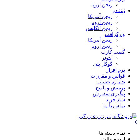
ریجن اروپا
نینتندو
ریجن آمریکا
ریجن اروپا
ریجن انگلیس
وارکرافت
ریجن آمریکا
ریجن اروپا
گیفت کارت
آیتونز
گوگل پلی
نرم افزار
قوانین و مقررات
شماره حساب
پرسش و پاسخ
پیگیری سفارش
سبد خرید
تماس با ما
0
تمام دسته ها
استیم والت