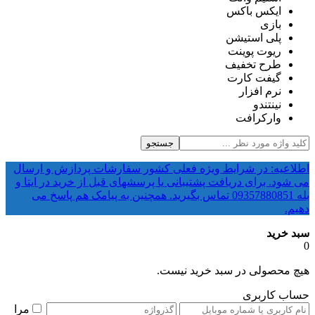
ایکس باکس
بازی
پلی استیشن
ریوت پوینت
طرح تخفیف
گیفت کارت
نرم افزار
نینتندو
وارکرافت
جستجو
اطلاعیه: در شرایط ویژه فعلی کشور سفارشات پردازش و ارسال
می شود. برای دریافت پشتیبانی یا پرسشهای قبل از خرید در ایتا و
بله 09357880851 تماس بگیرید. همچنین به پیامک هم پاسخ می
دهیم.
سبد خرید
0
هیچ محصولی در سبد خرید نیست.
حساب کاربری
مرا