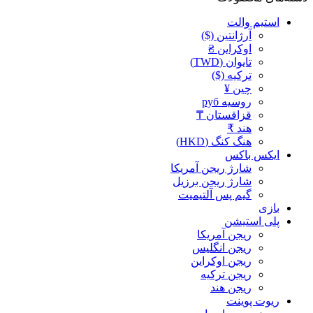
استیم والت
آرژانتین ($)
اوکراین ₴
تایوان (TWD)
ترکیه ($)
چین ¥
روسیه руб
قزاقستان ₸
هند ₹
هنگ کنگ (HKD)
ایکس باکس
شارژ ریجن آمریکا
شارژ ریجن برزیل
گیم پس آلتیمیت
بازی
پلی استیشن
ریجن آمریکا
ریجن انگلیس
ریجن اوکراین
ریجن ترکیه
ریجن هند
ریوت پوینت