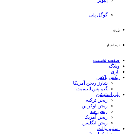
آیتونز
گوگل پلی
بازی
نرم افزار
صفحه نخست
وبلاگ
بازی
ایکس باکس
شارژ ریجن آمریکا
گیم پس آلتیمیت
پلی استیشن
ریجن ترکیه
ریجن اوکراین
ریجن هند
ریجن آمریکا
ریجن انگلیس
استیم والت