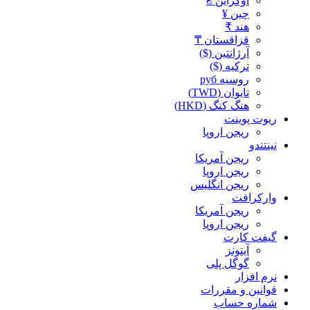
اوکراین ₴
چین ¥
هند ₹
قزاقستان ₸
آرژانتین ($)
ترکیه ($)
روسیه руб
تایوان (TWD)
هنگ کنگ (HKD)
ریوت پوینت
ریجن اروپا
نینتندو
ریجن آمریکا
ریجن اروپا
ریجن انگلیس
وارکرافت
ریجن آمریکا
ریجن اروپا
گیفت کارت
آیتونز
گوگل پلی
نرم افزار
قوانین و مقررات
شماره حساب