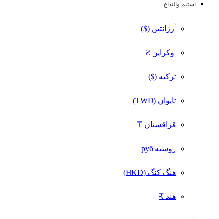
استیم والت
داغ
آرژانتین ($)
اوکراین ₴
ترکیه ($)
تایوان (TWD)
قزاقستان ₸
روسیه руб
هنگ کنگ (HKD)
هند ₹