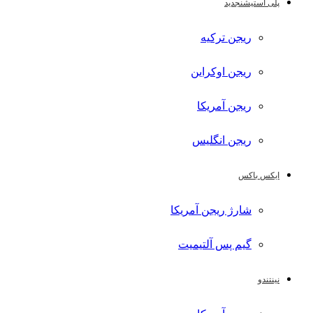
پلی استیشن
جدید
ریجن ترکیه
ریجن اوکراین
ریجن آمریکا
ریجن انگلیس
ایکس باکس
شارژ ریجن آمریکا
گیم پس آلتیمیت
نینتندو