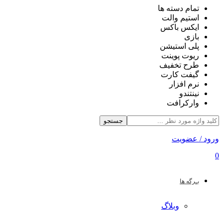
تمام دسته ها
استیم والت
ایکس باکس
بازی
پلی استیشن
ریوت پوینت
طرح تخفیف
گیفت کارت
نرم افزار
نینتندو
وارکرافت
جستجو
ورود / عضویت
0
بـرگه ها
وبلاگ