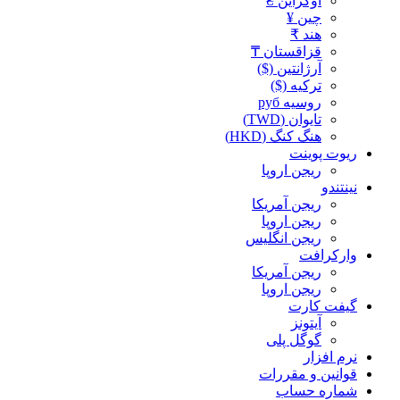
اوکراین ₴
چین ¥
هند ₹
قزاقستان ₸
آرژانتین ($)
ترکیه ($)
روسیه руб
تایوان (TWD)
هنگ کنگ (HKD)
ریوت پوینت
ریجن اروپا
نینتندو
ریجن آمریکا
ریجن اروپا
ریجن انگلیس
وارکرافت
ریجن آمریکا
ریجن اروپا
گیفت کارت
آیتونز
گوگل پلی
نرم افزار
قوانین و مقررات
شماره حساب