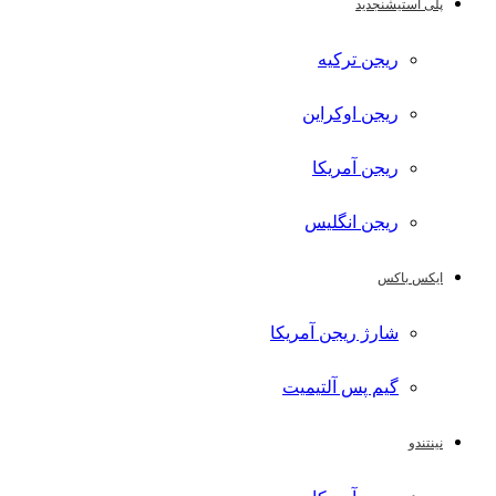
پلی استیشن
جدید
ریجن ترکیه
ریجن اوکراین
ریجن آمریکا
ریجن انگلیس
ایکس باکس
شارژ ریجن آمریکا
گیم پس آلتیمیت
نینتندو