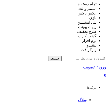
تمام دسته ها
استیم والت
ایکس باکس
بازی
پلی استیشن
ریوت پوینت
طرح تخفیف
گیفت کارت
نرم افزار
نینتندو
وارکرافت
جستجو
ورود / عضویت
0
بـرگه ها
وبلاگ