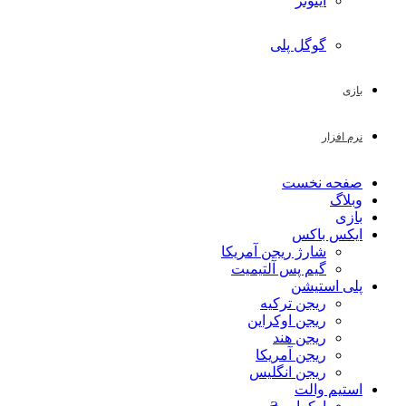
آیتونز
گوگل پلی
بازی
نرم افزار
صفحه نخست
وبلاگ
بازی
ایکس باکس
شارژ ریجن آمریکا
گیم پس آلتیمیت
پلی استیشن
ریجن ترکیه
ریجن اوکراین
ریجن هند
ریجن آمریکا
ریجن انگلیس
استیم والت