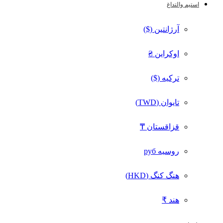
استیم والت
داغ
آرژانتین ($)
اوکراین ₴
ترکیه ($)
تایوان (TWD)
قزاقستان ₸
روسیه руб
هنگ کنگ (HKD)
هند ₹