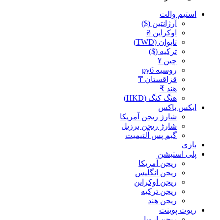
استیم والت
آرژانتین ($)
اوکراین ₴
تایوان (TWD)
ترکیه ($)
چین ¥
روسیه руб
قزاقستان ₸
هند ₹
هنگ کنگ (HKD)
ایکس باکس
شارژ ریجن آمریکا
شارژ ریجن برزیل
گیم پس آلتیمیت
بازی
پلی استیشن
ریجن آمریکا
ریجن انگلیس
ریجن اوکراین
ریجن ترکیه
ریجن هند
ریوت پوینت
ریجن اروپا