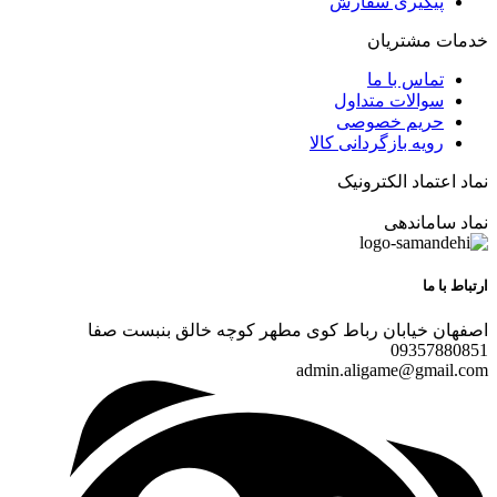
پیگیری سفارش
خدمات مشتریان
تماس با ما
سوالات متداول
حریم خصوصی
رویه بازگردانی کالا
نماد اعتماد الکترونیک
نماد ساماندهی
ارتباط با ما
اصفهان خیابان رباط کوی مطهر کوچه خالق بنبست صفا
09357880851
admin.aligame@gmail.com