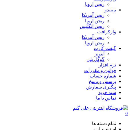
ریجن اروپا
نینتندو
ریجن آمریکا
ریجن اروپا
ریجن انگلیس
وارکرافت
ریجن آمریکا
ریجن اروپا
گیفت کارت
آیتونز
گوگل پلی
نرم افزار
قوانین و مقررات
شماره حساب
پرسش و پاسخ
پیگیری سفارش
سبد خرید
تماس با ما
0
تمام دسته ها
استیم والت