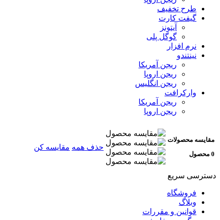
طرح تخفیف
گیفت کارت
آیتونز
گوگل پلی
نرم افزار
نینتندو
ریجن آمریکا
ریجن اروپا
ریجن انگلیس
وارکرافت
ریجن آمریکا
ریجن اروپا
مقایسه محصولات
حذف همه
مقایسه کن
0 محصول
دسترسی سریع
فروشگاه
وبلاگ
قوانین و مقررات