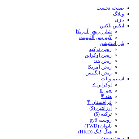
صفحه نخست
وبلاگ
بازی
ایکس باکس
شارژ ریجن آمریکا
گیم پس آلتیمیت
پلی استیشن
ریجن ترکیه
ریجن اوکراین
ریجن هند
ریجن آمریکا
ریجن انگلیس
استیم والت
اوکراین ₴
چین ¥
هند ₹
قزاقستان ₸
آرژانتین ($)
ترکیه ($)
روسیه руб
تایوان (TWD)
هنگ کنگ (HKD)
ریوت پوینت