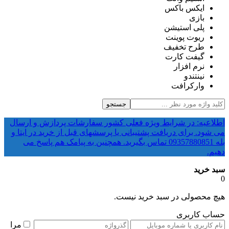
ایکس باکس
بازی
پلی استیشن
ریوت پوینت
طرح تخفیف
گیفت کارت
نرم افزار
نینتندو
وارکرافت
جستجو
اطلاعیه: در شرایط ویژه فعلی کشور سفارشات پردازش و ارسال
می شود. برای دریافت پشتیبانی یا پرسشهای قبل از خرید در ایتا و
بله 09357880851 تماس بگیرید. همچنین به پیامک هم پاسخ می
دهیم.
سبد خرید
0
هیچ محصولی در سبد خرید نیست.
حساب کاربری
مرا